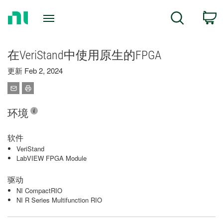
Return
C
Search
to
Home
Page
在VeriStand中使用原生的FPGA
更新 Feb 2, 2024
环境
软件
VeriStand
LabVIEW FPGA Module
驱动
NI CompactRIO
NI R Series Multifunction RIO