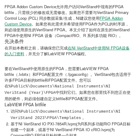
FPGA Addon Custom Device允许用户访问VeriStand中现有的FPGA
bitfile，只需很少的修改或无需修改。如果您不需要与VeriStand Primary
Control Loop (PCL) 同步数据采集/生成，NI建议您使用
FPGA Addon
Custom Device
。如果您有此需求并希望使用FPGA作为PCL的时序源，
则必须使用原生的VeriStand FPGA。本文介绍了如何在原生的VeriStand
FPGA中使用NI FPGA 设备（CompactRIO、R 系列多功能 RIO）。
先决条件
在开始本教程之前，请确保您已完成
在NI VeriStand中使用NI FPGA设备
的入门资料
，并充分了解LabVIEW FPGA编程。
要在VeriStand中使用原生的FPGA，您需要LabVIEW FPGA
bitfile（.lvbitx）和FPGA配置文件（.fpgaconfig）。VeriStand包含适用于
许多FPGA目标的bitfile和FPGA配置文件。您可以
在
%Public%\Documents\National Instruments\NI
中找到它们。如果您在那里找不到您正在使
VeriStand (Year)\FPGA
用的硬件，则必须创建自定义bitfile和FPGA配置文件。
LabVIEW FPGA bitfile
访问
%Public%\Documents\National Instruments\NI
。
VeriStand 2023\FPGA\Templates
基于NI VeriStand IO PXI-7854R.lvproj为R系列多功能RIO FPGA目标
创建一个副本，或基于NI VeriStand FPGA IO cRIO.lvproj为
CompactRIO FPGA目标创建一个副本。