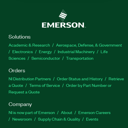
Solutions
Academic & Research
Aerospace, Defense, & Government
Electronics
Energy
Industrial Machinery
Life
Sciences
Semiconductor
Transportation
Orders
NI Distribution Partners
Order Status and History
Retrieve
a Quote
Terms of Service
Order by Part Number or
Request a Quote
Company
NI is now part of Emerson
About
Emerson Careers
Newsroom
Supply Chain & Quality
Events