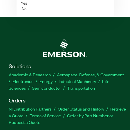
Yes
No
Solutions
Academic & Research
Aerospace, Defense, & Government
Electronics
Energy
Industrial Machinery
Life
Sciences
Semiconductor
Transportation
Orders
NI Distribution Partners
Order Status and History
Retrieve
a Quote
Terms of Service
Order by Part Number or
Request a Quote