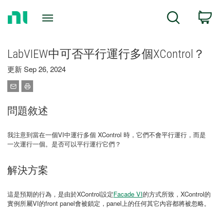
Return
C
Search
to
Home
Page
LabVIEW中可否平行運行多個XControl？
更新 Sep 26, 2024
問題敘述
我注意到當在一個VI中運行多個 XControl 時，它們不會平行運行，而是
一次運行一個。是否可以平行運行它們？
解決方案
這是預期的行為，是由於XControl設定
Facade VI
的方式所致，XControl的
實例所屬VI的front panel會被鎖定，panel上的任何其它內容都將被忽略。