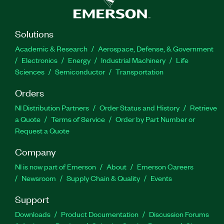
Solutions
Academic & Research
Aerospace, Defense, & Government
Electronics
Energy
Industrial Machinery
Life
Sciences
Semiconductor
Transportation
Orders
NI Distribution Partners
Order Status and History
Retrieve
a Quote
Terms of Service
Order by Part Number or
Request a Quote
Company
NI is now part of Emerson
About
Emerson Careers
Newsroom
Supply Chain & Quality
Events
Support
Downloads
Product Documentation
Discussion Forums