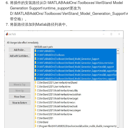
将插件的安装路径从D:\MATLABAddOns\Toolboxes\VeriStand Model
Generation Support\runtime_support更改为
D:\MATLABAddOns\Toolboxes\VeriStand_Model_Generation_Support\
带空格）。
将新路径添加到Matlab路径列表中。