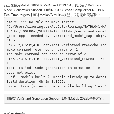
我正在使用Matlab 2022b和VeriStand 2023 Q4。我安装了VeriStand
Model Generation Support 1.0和NI GCC Cross-Compiler for NI Linux
Real-Time targets来编译Matlab/Simulink模型，但总是出现错误2：
gmake: *** No rule to make target 
`C:/Users/xiaoming.Li/AppData/Roaming/MATHWO~1/MA
TLAB~1/TOOLBO~1/VERIST~1/RUNTIM~1/veristand_model
_capi.cpp', needed by `veristand_model_capi.obj'. 
Stop.

E:\517\3.Sim\4.RTTest\Test_veristand_rtw>echo The 
make command returned an error of 2

The make command returned an error of 2

E:\517\3.Sim\4.RTTest\Test_veristand_rtw>exit /B 
1

Test  Failed  Code generation information file 
does not exist.  

0 of 1 models built (0 models already up to date)

Build duration: 0h 2m 1.1525s

Error: Error(s) encountered while building "Test"
我确定VeriStand Generation Support 1.0和
Matlab 2022b是兼容的。