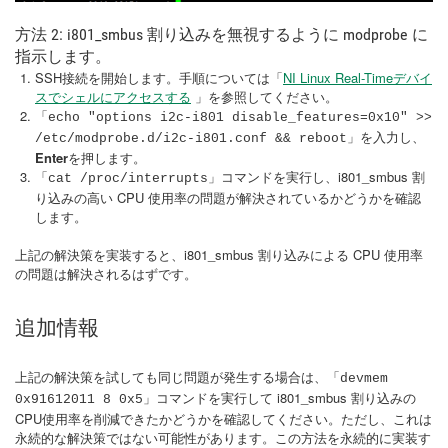
方法 2: i801_smbus 割り込みを無視するように modprobe に
指示します。
SSH接続を開始します。手順については「
NI Linux Real-Timeデバイ
スでシェルにアクセスする
」を参照してください。
「echo "options i2c-i801 disable_features=0x10" >>
」を入力し、
/etc/modprobe.d/i2c-i801.conf && reboot
Enter
を押します。
」コマンドを実行し、i801_smbus 割
「cat /proc/interrupts
り込みの高い CPU 使用率の問題が解決されているかどうかを確認
します。
上記の解決策を実装すると、i801_smbus 割り込みによる CPU 使用率
の問題は解決されるはずです。
追加情報
上記の解決策を試しても同じ問題が発生する場合は、「
devmem
コマンドを実行して i801_smbus 割り込みの
0x91612011 8 0x5」
CPU使用率を削減できたかどうかを確認してください。ただし、これは
永続的な解決策ではない可能性があります。この方法を永続的に実装す