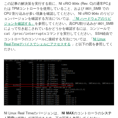
この記事の解決策を実行する前に、NI cRIO 904x (Rev. C)の通常PCま
たは TPMコントローラを使用していること、および i801_SMB での
CPU 割り込みが多い現象を確認してください。 NI cRIO 904x のリビジ
ョンバージョンを確認する方法については、
「NI ハードウェアのリビ
ジョンを確認する」
を参照してください。高CPU割り込みが i801_SMB
によって引き起こされているかどうかを確認するには、コンソールで
コマンドを実行してください。 SSH経由で
cat /proc/interrupts
コントローラのコンソールに接続する方法については、「
NI Linux
Real-Timeデバイスでシェルにアクセスする
」と以下の図を参照してく
ださい。
NI Linux Real Timeのバージョンは、
NI MAX
のコントローラの
システ
ム設定
に移動して確認できます。下の写真を参照してください。