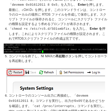
」を入力し、
Enter
を押します。
「devmem 0x91612011 8 0x5
最後に、<Ctrl-D> を押します。このコマンドラインは、コントロー
ラのローカルの場所に RTOS ファイルを作成して保存します。スク
リプト ファイルが保存されると、コンソールにスクリプト ファイル
の権限を設定するよう求めるプロンプトが表示されます。
」を入力し、
Enter を
押
「chmod +x /etc/rc5.d/S01smbfix
します。これによりスクリプトファイルの権限が設定されます。こ
れでRTOSスクリプトファイルの作成は完了です。
コンソールを終了し、NI MAXの
再起動
ボタンを押してコントローラ
を再起動します。
コントローラのコンソール出力に再接続し、
「devmem
」コマンドを実行し、出力が
であるかどうか
0x91612011 8
0x05
を確認します。
」コマンドを実行し、
「cat /proc/interrupts
i801_smbus 割り込みの高い CPU 使用率の問題が解決されているか