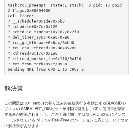
task:rcu_preempt  state:I stack:  0 pid: 13 ppid:  
2 flags:0x00004000

Call Trace:

? __schedule+0x1de/0x5b0

? schedule+0x7e/0x120

? schedule_timeout+0x182/0x2f0

? del_timer_sync+0xa0/0xa0

? rcu_gp_kthread+0x6ac/0xbd0

? rcu_cpu_kthread+0x280/0x280

? kthread+0x17c/0x1a0

? kthread_worker_fn+0x110/0x110

? ret_from_fork+0x1f/0x30

Sending NMI from CPU 1 to CPUs 0:
解決策
この問題はi801_smbusの割り込みの連続実行を有効にするSLVCMD レ
ジスタの SMBALERT_DISビットが原因で発生し、CPU 使用率が増加
する事が確認されました。この問題に関してはNI cRIO 904x にインス
トールされている NI Linux Real-Time のバージョンに応じて、いくつか
の解決策があります。