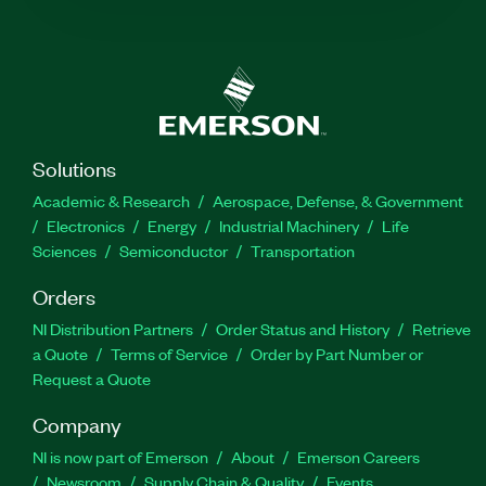
Solutions
Academic & Research
Aerospace, Defense, & Government
Electronics
Energy
Industrial Machinery
Life
Sciences
Semiconductor
Transportation
Orders
NI Distribution Partners
Order Status and History
Retrieve
a Quote
Terms of Service
Order by Part Number or
Request a Quote
Company
NI is now part of Emerson
About
Emerson Careers
Newsroom
Supply Chain & Quality
Events