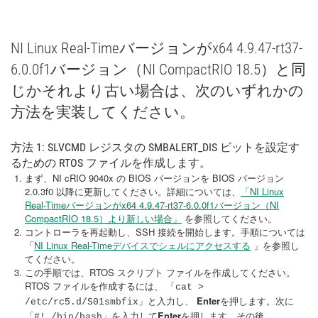
NI Linux Real-Timeバージョンがx64 4.9.47-rt37-
6.0.0f1バージョン（NI CompactRIO 18.5）と同
じかそれより古い場合は、次のいずれかの
方法を実装してください。
方法 1: SLVCMD レジスタの SMBALERT_DIS ビットを設定す
るための RTOS ファイルを作成します。
まず、NI cRIO 9040x の BIOS バージョンを BIOS バージョン
2.0.3f0 以降に更新してください。詳細については、
「NI Linux
Real-Timeバージョンがx64 4.9.47-rt37-6.0.0f1バージョン（NI
CompactRIO 18.5）より新しい場合」
を参照してください。
コントローラを再起動し、SSH 接続を開始します。手順については
「
NI Linux Real-Timeデバイスでシェルにアクセスする
」を参照し
てください。
この手順では、RTOS スクリプト ファイルを作成してください。
RTOS ファイルを作成するには、
「cat >
」と入力し、
Enter
を押します。次に
/etc/rc5.d/S01smbfix
」を入力して
Enter
を押します。その後、
「#! /bin/bash