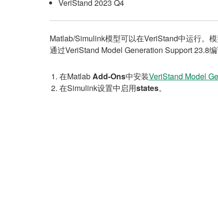
VeriStand 2023 Q4
Matlab/Simulink模型可以在VeriStand
通过VeriStand Model Generation Su
在Matlab
Add-Ons
中安装
VeriStand Model Ge
在Simulink设置中启用
states
。