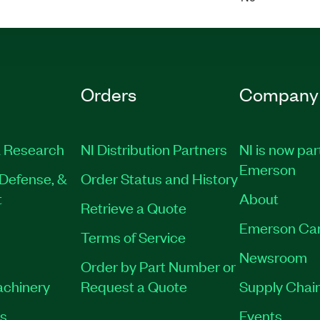
Orders
Company
 Research
NI Distribution Partners
NI is now par
Emerson
Defense, &
Order Status and History
t
About
Retrieve a Quote
Emerson Ca
Terms of Service
Newsroom
Order by Part Number or
achinery
Request a Quote
Supply Chain
es
Events