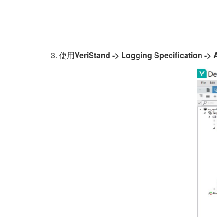
使用
VeriStand -> Logging Specification ->