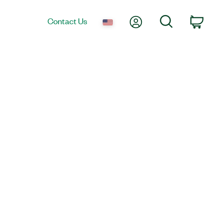
My Account
Search
Contact Us
Car