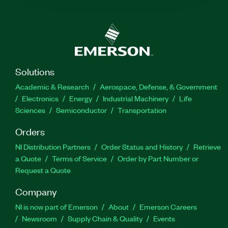
Solutions
Academic & Research
Aerospace, Defense, & Government
Electronics
Energy
Industrial Machinery
Life
Sciences
Semiconductor
Transportation
Orders
NI Distribution Partners
Order Status and History
Retrieve
a Quote
Terms of Service
Order by Part Number or
Request a Quote
Company
NI is now part of Emerson
About
Emerson Careers
Newsroom
Supply Chain & Quality
Events