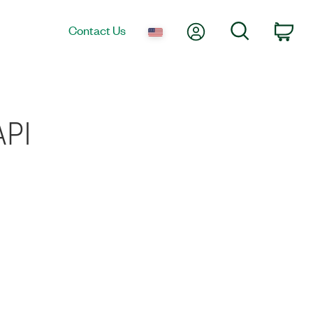
My Account
Search
Contact Us
Car
PI