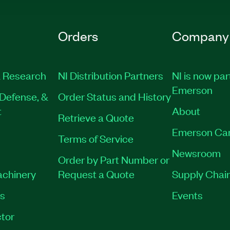
Orders
Company
 Research
NI Distribution Partners
NI is now par
Emerson
Defense, &
Order Status and History
t
About
Retrieve a Quote
Emerson Ca
Terms of Service
Newsroom
Order by Part Number or
achinery
Request a Quote
Supply Chain
es
Events
tor