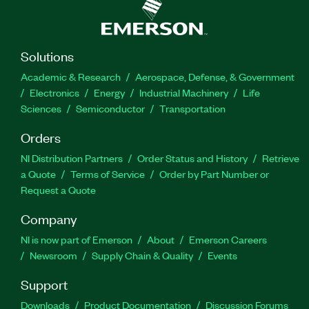
Solutions
Academic & Research
Aerospace, Defense, & Government
Electronics
Energy
Industrial Machinery
Life
Sciences
Semiconductor
Transportation
Orders
NI Distribution Partners
Order Status and History
Retrieve
a Quote
Terms of Service
Order by Part Number or
Request a Quote
Company
NI is now part of Emerson
About
Emerson Careers
Newsroom
Supply Chain & Quality
Events
Support
Downloads
Product Documentation
Discussion Forums