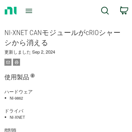
Return
C
Search
to
Home
Page
NI-XNET CANモジュールがcRIOシャー
シから消える
更新しました Sep 2, 2024
使用製品
ハードウェア
NI-9862
ドライバ
NI-XNET
問題