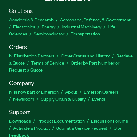
Solutions
Academic & Research
Aerospace, Defense, & Government
Electronics
Energy
Industrial Machinery
Life
Sciences
Semiconductor
Transportation
Orders
NI Distribution Partners
Order Status and History
Retrieve
a Quote
Terms of Service
Order by Part Number or
Request a Quote
Company
NI is now part of Emerson
About
Emerson Careers
Newsroom
Supply Chain & Quality
Events
Support
Downloads
Product Documentation
Discussion Forums
Activate a Product
Submit a Service Request
Site
Feedback