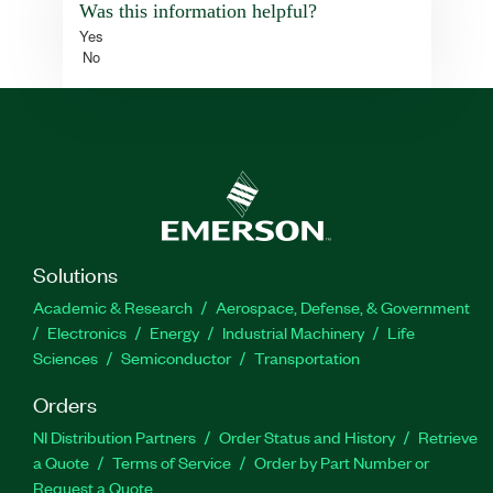
Was this information helpful?
Yes
No
Solutions
Academic & Research
Aerospace, Defense, & Government
Electronics
Energy
Industrial Machinery
Life
Sciences
Semiconductor
Transportation
Orders
NI Distribution Partners
Order Status and History
Retrieve
a Quote
Terms of Service
Order by Part Number or
Request a Quote