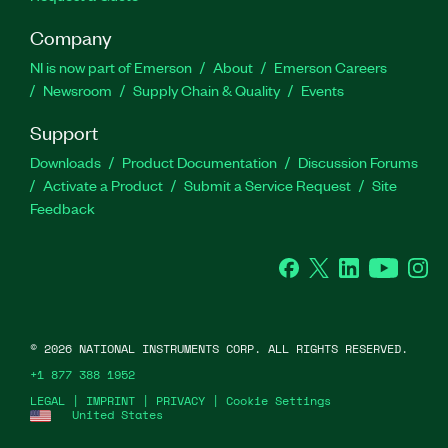
Company
NI is now part of Emerson
About
Emerson Careers
Newsroom
Supply Chain & Quality
Events
Support
Downloads
Product Documentation
Discussion Forums
Activate a Product
Submit a Service Request
Site
Feedback
Facebook
Twitter
LinkedIn
YouTube
Ins
©
2026
NATIONAL INSTRUMENTS CORP. ALL RIGHTS RESERVED.
+1 877 388 1952
LEGAL
|
IMPRINT
|
PRIVACY
|
Cookie Settings
United States