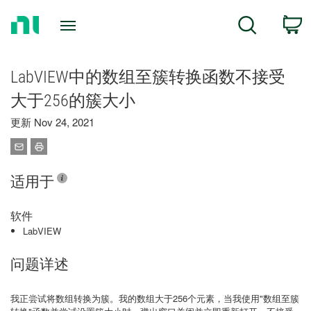
Return
C
Search
to
Home
Page
LabVIEW中的数组至簇转换函数不接受
大于256的簇大小
更新 Nov 24, 2021
适用于
软件
LabVIEW
问题详述
我正尝试将数组转换为簇。我的数组大于256个元素，当我使用"数组至簇