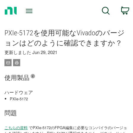
Return
C
Search
to
Home
Page
PXIe-5172を使用可能なVivadoのバージ
ョンはどのように確認できますか？
更新しました Jun 29, 2021
使用製品
ハードウェア
PXIe-5172
問題
こちらの資料
でPXIe-5172のFPGA編集に必要なコンパイラのバージョ