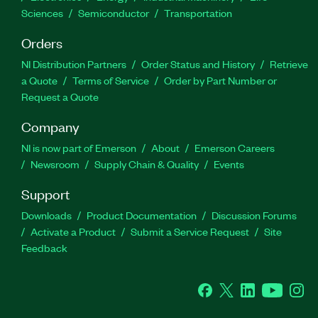
Sciences
Semiconductor
Transportation
Orders
NI Distribution Partners
Order Status and History
Retrieve
a Quote
Terms of Service
Order by Part Number or
Request a Quote
Company
NI is now part of Emerson
About
Emerson Careers
Newsroom
Supply Chain & Quality
Events
Support
Downloads
Product Documentation
Discussion Forums
Activate a Product
Submit a Service Request
Site
Feedback
Facebook
Twitter
LinkedIn
YouTube
Ins