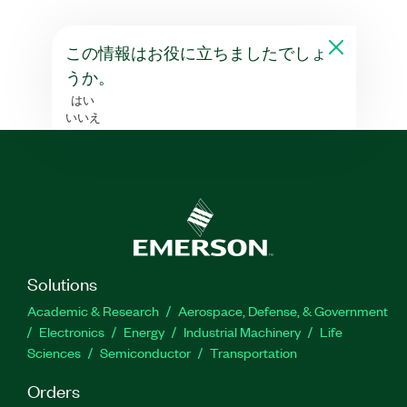
この情報はお役に立ちましたでしょ
うか。
はい
いいえ
Solutions
Academic & Research
Aerospace, Defense, & Government
Electronics
Energy
Industrial Machinery
Life
Sciences
Semiconductor
Transportation
Orders