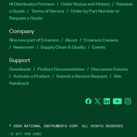
NI Distribution Partners
Order Status and History
Retrieve
a Quote
Terms of Service
Order by Part Number or
Request a Quote
Company
NI is now part of Emerson
About
Emerson Careers
Newsroom
Supply Chain & Quality
Events
Support
Downloads
Product Documentation
Discussion Forums
Activate a Product
Submit a Service Request
Site
Feedback
Facebook
Twitter
LinkedIn
YouTube
Ins
©
2026
NATIONAL INSTRUMENTS CORP. ALL RIGHTS RESERVED.
+1 877 388 1952