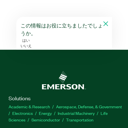
この情報はお役に立ちましたでしょ
うか。
はい
いいえ
Solutions
Academic & Research
Aerospace, Defense, & Government
Electronics
Energy
Industrial Machinery
Life
Sciences
Semiconductor
Transportation