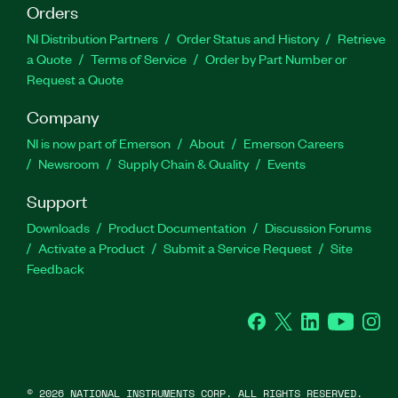
Orders
NI Distribution Partners
Order Status and History
Retrieve
a Quote
Terms of Service
Order by Part Number or
Request a Quote
Company
NI is now part of Emerson
About
Emerson Careers
Newsroom
Supply Chain & Quality
Events
Support
Downloads
Product Documentation
Discussion Forums
Activate a Product
Submit a Service Request
Site
Feedback
Facebook
Twitter
LinkedIn
YouTube
Ins
©
2026
NATIONAL INSTRUMENTS CORP. ALL RIGHTS RESERVED.