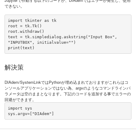
Jupyterで作動する以下のコードが、DIAdemではエラーが発生し、使用
できない。
import tkinter as tk

root = tk.Tk()

root.withdraw()

text = tk.simpledialog.askstring("Input Box", 
"INPUTBOX", initialvalue="")

print(text)
解決策
DIAdem/SystemLinkではPythonが埋め込まれておりますがこれらはコ
ンソールアプリケーションではない為、argvのようなコマンドラインパ
ラメータは空のままとなります。下記のコードを追加する事でエラーの
回避ができます。
import sys
