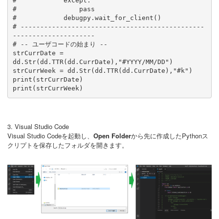
#            except:

#                pass

#            debugpy.wait_for_client()

# -----------------------------------------------
---------------------

# -- ユーザコードの始まり --

strCurrDate = 
dd.Str(dd.TTR(dd.CurrDate),"#YYYY/MM/DD") 

strCurrWeek = dd.Str(dd.TTR(dd.CurrDate),"#k") 

print(strCurrDate)

print(strCurrWeek)
3. Visual Studio Code
Visual Studio Codeを起動し、
Open Folder
から先に作成したPythonス
クリプトを保存したフォルダを開きます。