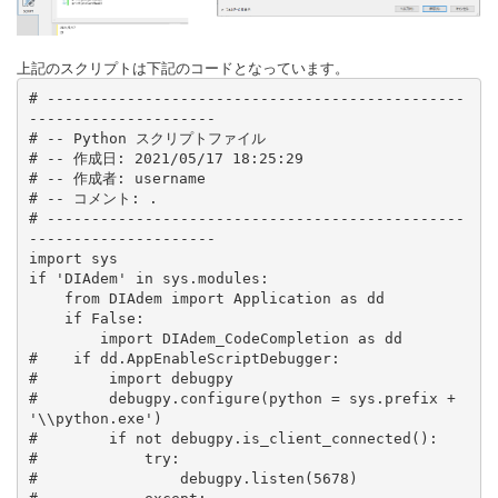
上記のスクリプトは下記のコードとなっています。
# -----------------------------------------------
---------------------

# -- Python スクリプトファイル

# -- 作成日: 2021/05/17 18:25:29

# -- 作成者: username

# -- コメント: .

# -----------------------------------------------
---------------------

import sys

if 'DIAdem' in sys.modules:

    from DIAdem import Application as dd

    if False:

        import DIAdem_CodeCompletion as dd

#    if dd.AppEnableScriptDebugger:

#        import debugpy

#        debugpy.configure(python = sys.prefix + 
'\\python.exe')

#        if not debugpy.is_client_connected():

#            try:

#                debugpy.listen(5678)
