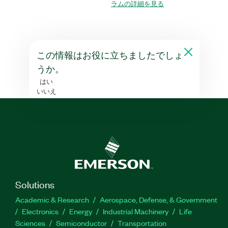
ラムの詳細を見る
この情報はお役に立ちましたでしょ
うか。
はい
いいえ
Solutions
Academic & Research
Aerospace, Defense, & Government
Electronics
Energy
Industrial Machinery
Life
Sciences
Semiconductor
Transportation