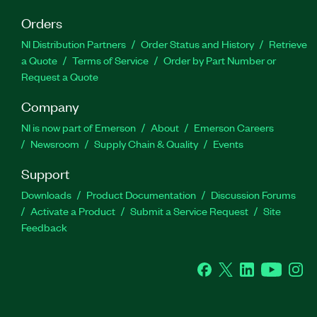
Orders
NI Distribution Partners
Order Status and History
Retrieve
a Quote
Terms of Service
Order by Part Number or
Request a Quote
Company
NI is now part of Emerson
About
Emerson Careers
Newsroom
Supply Chain & Quality
Events
Support
Downloads
Product Documentation
Discussion Forums
Activate a Product
Submit a Service Request
Site
Feedback
Facebook
Twitter
LinkedIn
YouTube
Ins