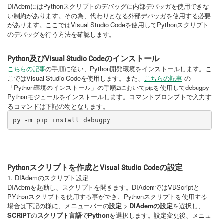
DIAdemにはPythonスクリプトのデバッグに内部デバッガを使用できな
い制約があります。その為、代わりとなる外部デバッガを使用する必要
があります。ここではVisual Studio Codeを使用してPythonスクリプト
のデバッグを行う方法を確認します。
Python及びVisual Studio Codeのインストール
こちらの記事
の手順に従い、Python開発環境をインストールします。こ
こではVisual Studio Codeを使用します。また、
こちらの記事
の
「Python環境のインストール」の手順2においてpipを使用してdebugpy
Pythonモジュールをインストールします。コマンドプロンプトで入力す
るコマンドは下記の物となります。
py -m pip install debugpy
Pythonスクリプトを作成とVisual Studio Codeの設定
1. DIAdemのスクリプト設定
DIAdemを起動し、スクリプトを開きます。DIAdemではVBScriptと
PYthonスクリプトを使用する事ができ、Pythonスクリプトを使用する
場合は下記の様に、メニューバーの
設定
>
DIAdemの設定
を選択し、
SCRIPT
の
スクリプト言語
で
Python
を選択します。設定変更後、メニュ