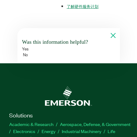
了解硬件服务计划
Was this information helpful?
Yes
No
Solutions
Academic & Research
Aerospace, Defense, & Government
Electronics
Energy
Industrial Machinery
Life