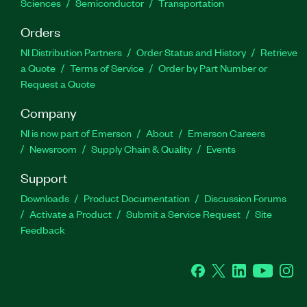
Sciences
Semiconductor
Transportation
Orders
NI Distribution Partners
Order Status and History
Retrieve
a Quote
Terms of Service
Order by Part Number or
Request a Quote
Company
NI is now part of Emerson
About
Emerson Careers
Newsroom
Supply Chain & Quality
Events
Support
Downloads
Product Documentation
Discussion Forums
Activate a Product
Submit a Service Request
Site
Feedback
Facebook
Twitter
LinkedIn
YouTube
Ins