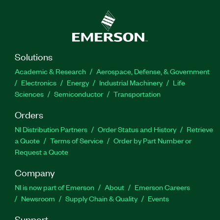
Solutions
Academic & Research
Aerospace, Defense, & Government
Electronics
Energy
Industrial Machinery
Life
Sciences
Semiconductor
Transportation
Orders
NI Distribution Partners
Order Status and History
Retrieve
a Quote
Terms of Service
Order by Part Number or
Request a Quote
Company
NI is now part of Emerson
About
Emerson Careers
Newsroom
Supply Chain & Quality
Events
Support