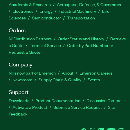
Academic & Research
Aerospace, Defense, & Government
Electronics
Energy
Industrial Machinery
Life
Sciences
Semiconductor
Transportation
Orders
NI Distribution Partners
Order Status and History
Retrieve
a Quote
Terms of Service
Order by Part Number or
Request a Quote
Company
NI is now part of Emerson
About
Emerson Careers
Newsroom
Supply Chain & Quality
Events
Support
Downloads
Product Documentation
Discussion Forums
Activate a Product
Submit a Service Request
Site
Feedback