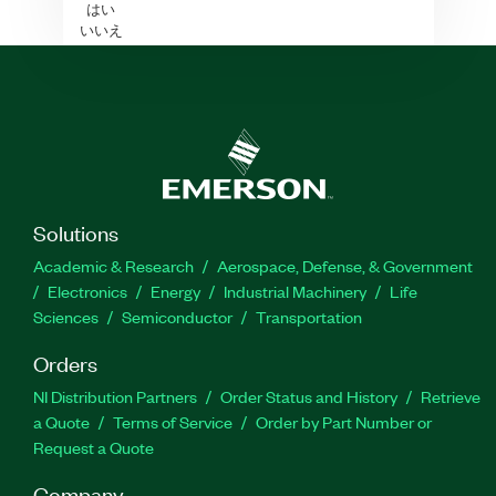
はい
いいえ
Solutions
Academic & Research
Aerospace, Defense, & Government
Electronics
Energy
Industrial Machinery
Life
Sciences
Semiconductor
Transportation
Orders
NI Distribution Partners
Order Status and History
Retrieve
a Quote
Terms of Service
Order by Part Number or
Request a Quote
Company