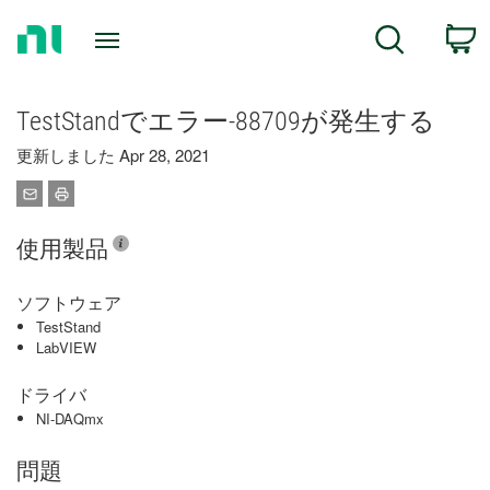
Return
C
Search
to
Home
Page
TestStandでエラー-88709が発生する
更新しました Apr 28, 2021
使用製品
ソフトウェア
TestStand
LabVIEW
ドライバ
NI-DAQmx
問題