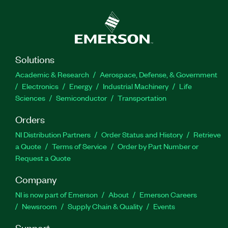
Solutions
Academic & Research
Aerospace, Defense, & Government
Electronics
Energy
Industrial Machinery
Life
Sciences
Semiconductor
Transportation
Orders
NI Distribution Partners
Order Status and History
Retrieve
a Quote
Terms of Service
Order by Part Number or
Request a Quote
Company
NI is now part of Emerson
About
Emerson Careers
Newsroom
Supply Chain & Quality
Events
Support