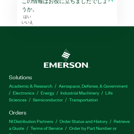
この情報はお役に立ちましたでしょ
うか。
はい
いいえ
Solutions
Academic & Research
Aerospace, Defense, & Government
Electronics
Energy
Industrial Machinery
Life
Sciences
Semiconductor
Transportation
Orders
NI Distribution Partners
Order Status and History
Retrieve
a Quote
Terms of Service
Order by Part Number or