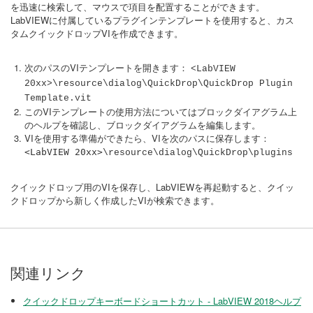
を​迅速​に​検索​し​て、​マウス​で​項目​を​配置​することができます。
LabVIEWに付属しているプラグインテンプレートを使用すると、カス
タムクイックドロップVIを作成できます。
次のパスのVIテンプレートを開きます：
<LabVIEW
20xx>\resource\dialog\QuickDrop\QuickDrop Plugin
Template.vit
このVIテンプレートの使用方法についてはブロックダイアグラム上
のヘルプを確認し、ブロックダイアグラムを編集します。
VIを使用する準備ができたら、VIを次のパスに保存します：
<LabVIEW 20xx>
\resource\dialog\QuickDrop\plugins
クイックドロップ用のVIを保存し、LabVIEWを再起動すると、クイッ
クドロップから新しく作成したVIが検索できます。
関連リンク
クイックドロップキーボードショートカット - LabVIEW 2018ヘルプ