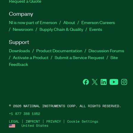
Request a Quote
Company
NI is now part of Emerson
About
Emerson Careers
Newsroom
Supply Chain & Quality
Events
Support
Downloads
Product Documentation
Discussion Forums
Activate a Product
Submit a Service Request
Site
Feedback
Facebook
Twitter
LinkedIn
YouTube
Ins
©
2026
NATIONAL INSTRUMENTS CORP. ALL RIGHTS RESERVED.
+1 877 388 1952
LEGAL
|
IMPRINT
|
PRIVACY
|
Cookie Settings
United States