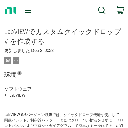
Return
C
Search
to
Home
Page
LabVIEWでカスタムクイックドロップ
VIを作成する
更新しました Dec 2, 2023
環境
ソフトウェア
LabVIEW
LabVIEW 8.6バージョン以降では、クイックドロップ機能を使用して、
関数パレット、制御器パレット、またはグローバル検索をせずに、フロ
ントパネルおよびブロックダイアグラム上で​簡単​な​キー​操作​で​正しい​VI​