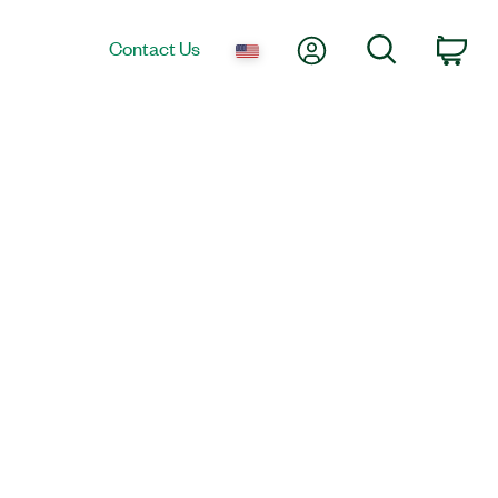
My Account
Search
Contact Us
Car