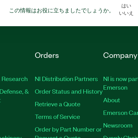
はい
この情報はお役に立ちましたでしょうか。
いいえ
Orders
Company
 Research
NI Distribution Partners
NI is now par
Emerson
Defense, &
Order Status and History
t
About
Retrieve a Quote
Emerson Ca
Terms of Service
Newsroom
Order by Part Number or
achinery
Request a Quote
Supply Chain