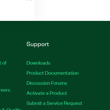
Support
t of
Downloads
Product Documentation
Discussion Forums
reers
Activate a Product
Submit a Service Request
 & Quality