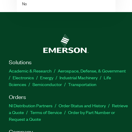
No
Solutions
Academic & Research
Aerospace, Defense, & Government
Electronics
Energy
Industrial Machinery
Life
Sciences
Semiconductor
Transportation
Orders
NI Distribution Partners
Order Status and History
Retrieve
a Quote
Terms of Service
Order by Part Number or
Request a Quote
Company