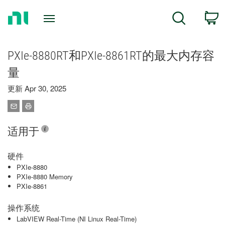
Return
C
Search
to
Home
Page
PXIe-8880RT和PXIe-8861RT的最大内存容
量
更新 Apr 30, 2025
适用于
硬件
PXIe-8880
PXIe-8880 Memory
PXIe-8861
操作系统
LabVIEW Real-Time (NI Linux Real-Time)