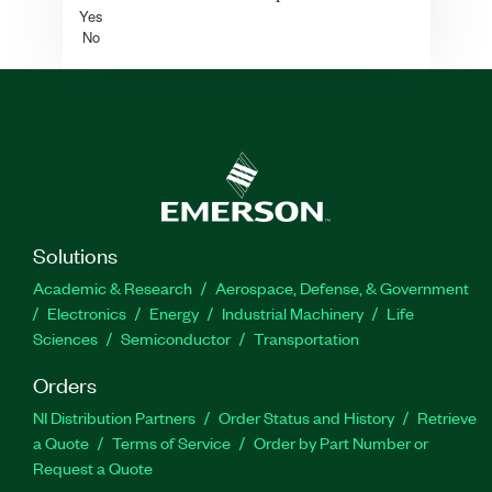
Yes
No
Solutions
Academic & Research
Aerospace, Defense, & Government
Electronics
Energy
Industrial Machinery
Life
Sciences
Semiconductor
Transportation
Orders
NI Distribution Partners
Order Status and History
Retrieve
a Quote
Terms of Service
Order by Part Number or
Request a Quote