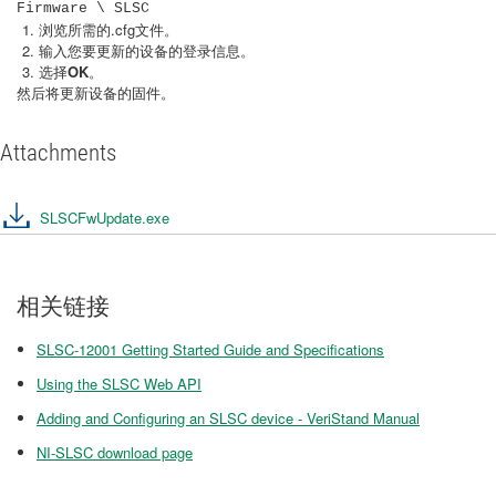
Firmware \ SLSC
浏览所需的.cfg文件。
输入您要更新的设备的登录信息。
选择
OK
。
然后将更新设备的固件。
Attachments
SLSCFwUpdate.exe
相关链接
SLSC-12001 Getting Started Guide and Specifications
Using the SLSC Web API
Adding and Configuring an SLSC device - VeriStand Manual
NI-SLSC download page