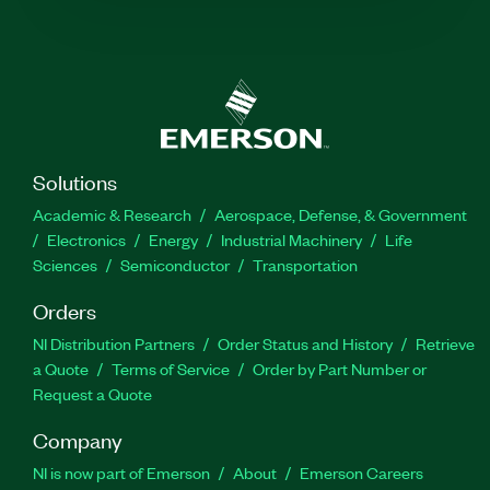
Solutions
Academic & Research
Aerospace, Defense, & Government
Electronics
Energy
Industrial Machinery
Life
Sciences
Semiconductor
Transportation
Orders
NI Distribution Partners
Order Status and History
Retrieve
a Quote
Terms of Service
Order by Part Number or
Request a Quote
Company
NI is now part of Emerson
About
Emerson Careers