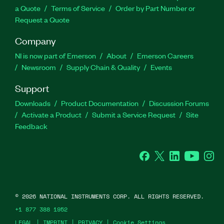
a Quote
Terms of Service
Order by Part Number or
Request a Quote
Company
NI is now part of Emerson
About
Emerson Careers
Newsroom
Supply Chain & Quality
Events
Support
Downloads
Product Documentation
Discussion Forums
Activate a Product
Submit a Service Request
Site
Feedback
Facebook
Twitter
LinkedIn
YouTube
Ins
©
2026
NATIONAL INSTRUMENTS CORP. ALL RIGHTS RESERVED.
+1 877 388 1952
LEGAL
|
IMPRINT
|
PRIVACY
|
Cookie Settings