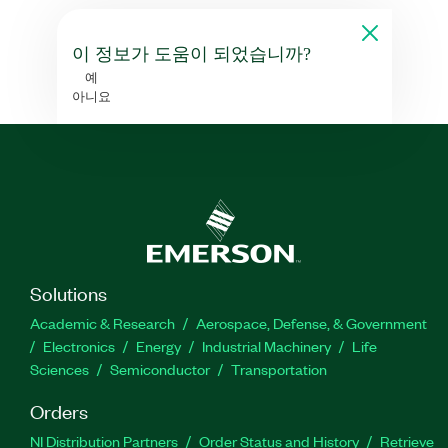
이 정보가 도움이 되었습니까?
예
아니요
Solutions
Academic & Research
Aerospace, Defense, & Government
Electronics
Energy
Industrial Machinery
Life
Sciences
Semiconductor
Transportation
Orders
NI Distribution Partners
Order Status and History
Retrieve