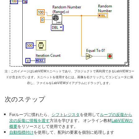
注：このイメージはLabVIEWスニペットであり、プロジェクトで再利用できるLabVIEWコー
ドが含まれています。スニペットを使用するには、画像を右クリックしてコンピュータに保
存し、ファイルをLabVIEWダイアグラムにドラッグします。
次のステップ
Forループに慣れたら、
シフトレジスタ
を使用して
ループの反復から
次の反復に情報を渡す
方法を学びます。 オンライン教材
LabVIEWの
概要
をリソースとして使用できます。
自動指標付け
を使用して、配列の要素を個別に処理します