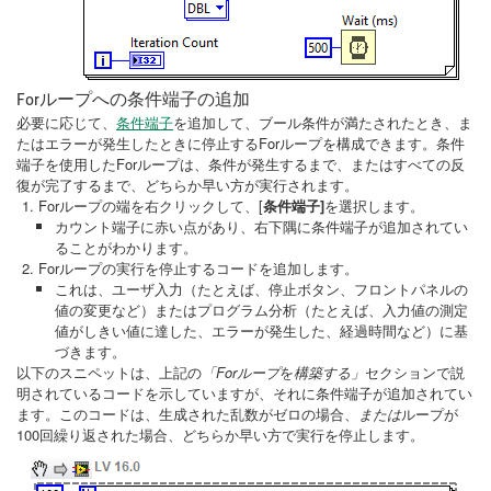
Forループへの条件端子の追加
必要に応じて、
条件端子
を追加して、ブール条件が満たされたとき、ま
たはエラーが発生したときに停止するForループを構成できます。条件
端子を使用したForループは、条件が発生するまで、またはすべての反
復が完了するまで、どちらか早い方が実行されます。
Forループの端を右クリックして、[
条件端子]
を選択します。
カウント端子に赤い点があり、右下隅に条件端子が追加されてい
ることがわかります。
Forループの実行を停止するコードを追加します。
これは、ユーザ入力（たとえば、停止ボタン、フロントパネルの
値の変更など）またはプログラム分析（たとえば、入力値の測定
値がしきい値に達した、エラーが発生した、経過時間など）に基
づきます。
以下のスニペットは、上記の
「Forループ
を
構築する」
セクションで説
明されているコードを示していますが、それに条件端子が追加されてい
ます。このコードは、生成された乱数がゼロの場合、
または
ループが
100回繰り返された場合、どちらか早い方で実行を停止します。