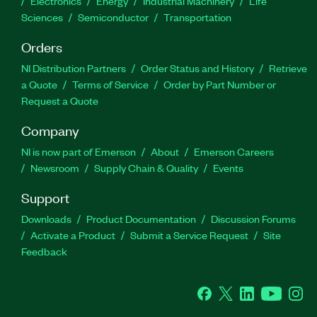
Electronics
Energy
Industrial Machinery
Life
Sciences
Semiconductor
Transportation
Orders
NI Distribution Partners
Order Status and History
Retrieve
a Quote
Terms of Service
Order by Part Number or
Request a Quote
Company
NI is now part of Emerson
About
Emerson Careers
Newsroom
Supply Chain & Quality
Events
Support
Downloads
Product Documentation
Discussion Forums
Activate a Product
Submit a Service Request
Site
Feedback
Facebook
Twitter
LinkedIn
YouTube
Ins