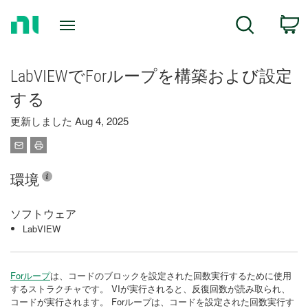
Return
C
Search
to
Home
Page
LabVIEWでForループを構築および設定
する
更新しました Aug 4, 2025
環境
ソフトウェア
LabVIEW
Forループ
は、コードのブロックを設定された回数実行するために使用
するストラクチャです。 VIが実行されると、反復回数が読み取られ、
コードが実行されます。 Forループは、コードを設定された回数実行す