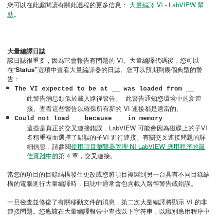
您可以在此處閱讀有關此過程的更多信息：
大量編譯 VI - LabVIEW 幫
助
。
大量編譯日誌
該日誌很重要，因為它會報告有問題的 VI。大量編譯代碼後，您可以
在“
Status
”
選項中查看大量編譯器的日誌。您可以預期到幾個典型的警
告：
The VI expected to be at __ was loaded from __
此警告消息類似於載入路徑警告。
此警告通知您環境中的新連
接。查看這些警告以確保所有新的 VI 連接都是適當的。
Could not load __ because __ in memory
這些是真正的交叉連接錯誤，LabVIEW 可能會因為磁碟上的子VI
名稱重複而選擇了錯誤的子VI 進行連接。有關交叉連接問題的詳
細信息，請參閱
使用項目瀏覽器管理 NI LabVIEW 應用程序的最
佳實踐中的
第 4 章，交叉連接。
當您的項目的目錄結構發生更改或您將項目複製到另一台具有不同目錄結
構的電腦進行大量編譯時，日誌中通常會包含載入路徑警告或錯誤。
一旦檢查並修復了有關移動文件的消息，第二次大量編譯將顯示 VI 的非
連接問題。您應該在大量編譯報告中查找以下字符串，以識別應用程序中