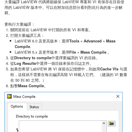
大量編譯 LabVIEW 代碼將能確保 LabVIEW 專案和 VI 有保存在目前使
用的 LabVIEW 版本中。可以在附加信息部分看到對此行為的進一步解
釋。
要執行大量編譯：
關閉當前在 LabVIEW 中打開的所有 VI 和專案。
打開大量編譯工具：
LabVIEW 6.0 及更高版本：選擇
Tools » Advanced » Mass
Compile
.
LabVIEW 5.x 及更早版本：選擇
File » Mass Compile
。
從
Directory to compile
中選擇要編譯的 VI 的目錄。
從
Log Results
中選擇一個目錄來保存日誌文件。
如果您希望 LabVIEW 將 VI 保留在記憶體中，則啟用
Cache VIs
勾選
框，這樣就不需要在每次編譯高階 VI 時載入它們。 （建議的 VI 數量
在 50 到 80 之間。）
點擊
Mass Compile
。