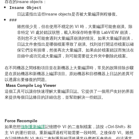
存在的insane objects：
Insane Object
日誌還指出這些insane objects是否被大量編譯例程修復。
###
雖然很少見，但在使用不穩定的 VI 時，大量編譯可能會崩潰。除
非特定 VI 處於錯誤狀態，載入和保存時會導致 LabVIEW 崩潰，
否則您不太可能會遇到大量編譯崩潰的情況。如果大量編譯崩潰，
日誌文件會指出是哪個檔案導致了崩潰。找到並打開這些檔案以確
保它們沒有損壞，然後再次大量編譯。如果由於檔案錯誤而無法在
目錄中成功完成大量編譯，則可能需要從文件夾中刪除此檔案。
在不同機器之間移動項目並在新機器上大量編譯時，常見的故障排除步驟
是在原始機器和新機器上編譯項目。原始機器和目標機器上日誌的差異可
以透露出要修復的問題。
Mass Compile Log Viewer
這個工具可以讓你快速理解大量編譯日誌。它提供了一個用戶友好的界面
來提供每個日誌條目的詳細信息，並幫助解決一些錯誤。
Force Recompile
如果您想
強制重新編譯
記憶體中 VI 的二進制檔案，請按 <Ctrl-Shift> 和
主 VI 的運行箭頭。重新編譯過程可能需要一段時間。之後保存 VI。雖然
在記憶體中對 VI 進行二進制重新編譯後通常什麼都不會發生，但這通常