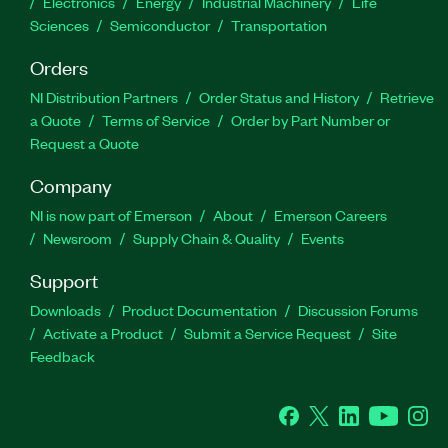
Electronics
Energy
Industrial Machinery
Life
Sciences
Semiconductor
Transportation
Orders
NI Distribution Partners
Order Status and History
Retrieve
a Quote
Terms of Service
Order by Part Number or
Request a Quote
Company
NI is now part of Emerson
About
Emerson Careers
Newsroom
Supply Chain & Quality
Events
Support
Downloads
Product Documentation
Discussion Forums
Activate a Product
Submit a Service Request
Site
Feedback
Facebook
Twitter
LinkedIn
YouTube
Ins