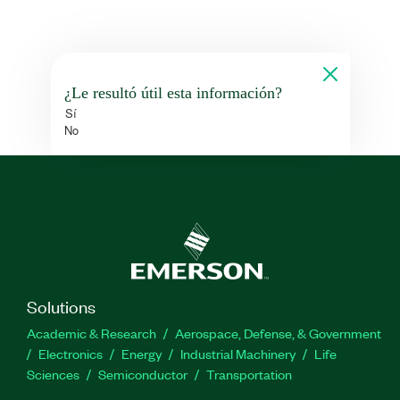
¿Le resultó útil esta información?
Sí
No
Solutions
Academic & Research
Aerospace, Defense, & Government
Electronics
Energy
Industrial Machinery
Life
Sciences
Semiconductor
Transportation