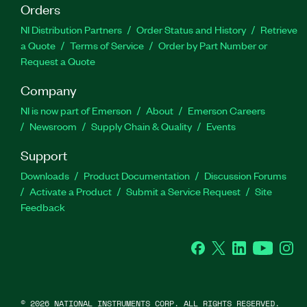
Orders
NI Distribution Partners
Order Status and History
Retrieve
a Quote
Terms of Service
Order by Part Number or
Request a Quote
Company
NI is now part of Emerson
About
Emerson Careers
Newsroom
Supply Chain & Quality
Events
Support
Downloads
Product Documentation
Discussion Forums
Activate a Product
Submit a Service Request
Site
Feedback
Facebook
Twitter
LinkedIn
YouTube
Ins
©
2026
NATIONAL INSTRUMENTS CORP. ALL RIGHTS RESERVED.