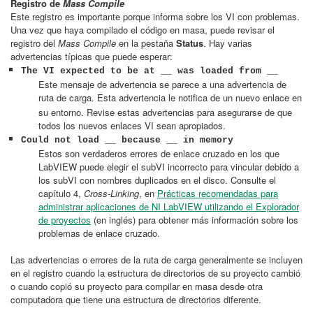
Registro de
Mass Compile
Este registro es importante porque informa sobre los VI con problemas.
Una vez que haya compilado el código en masa, puede revisar el
registro del
Mass Compile
en la pestaña
Status
. Hay varias
advertencias típicas que puede esperar:
The VI expected to be at __ was loaded from __
Este mensaje de advertencia se parece a una advertencia de
ruta de carga.
Esta advertencia le notifica de un nuevo enlace en
su entorno. Revise estas advertencias para asegurarse de que
todos los nuevos enlaces VI sean apropiados.
Could not load __ because __ in memory
Estos son verdaderos errores de enlace cruzado en los que
LabVIEW puede elegir el subVI incorrecto para vincular debido a
los subVI con nombres duplicados en el disco. Consulte el
capítulo 4,
Cross-Linking
, en
Prácticas recomendadas para
administrar aplicaciones de NI LabVIEW utilizando el Explorador
de proyectos
(en inglés) para obtener más información sobre los
problemas de enlace cruzado.
Las advertencias o errores de la ruta de carga generalmente se incluyen
en el registro cuando la estructura de directorios de su proyecto cambió
o cuando copió su proyecto para compilar en masa desde otra
computadora que tiene una estructura de directorios diferente.