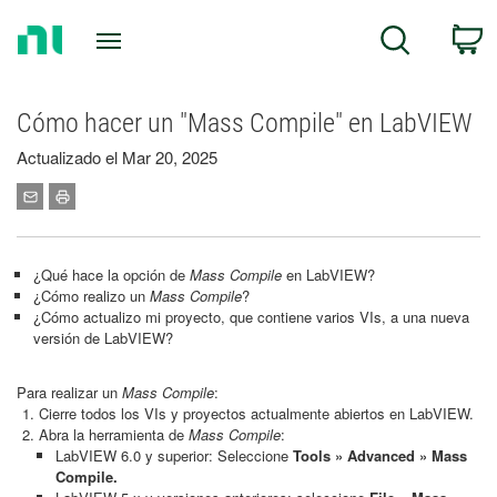
Return
C
Search
to
Home
Page
Cómo hacer un "Mass Compile" en LabVIEW
Actualizado el Mar 20, 2025
¿Qué hace la opción de
Mass Compile
en LabVIEW?
¿Cómo realizo un
Mass Compile
?
¿Cómo actualizo mi proyecto, que contiene varios VIs, a una nueva
versión de LabVIEW?
Para realizar un
Mass Compile
:
Cierre todos los VIs y proyectos actualmente abiertos en LabVIEW.
Abra la herramienta de
Mass Compile
:
LabVIEW 6.0 y superior: Seleccione
Tools » Advanced » Mass
Compile.