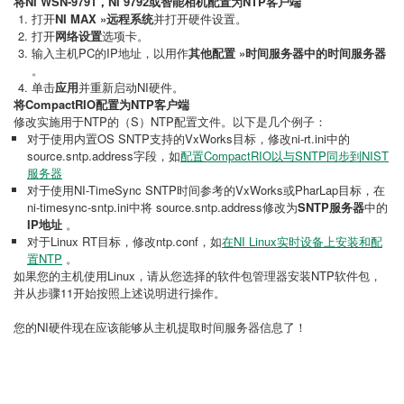
将NI WSN-9791，NI 9792或智能相机配置为NTP客户端
打开
NI MAX
»远程系统
并打开硬件设置。
打开
网络设置
选项卡。
输入主机PC的IP地址，以用作
其他配置
»时间服务器中的时间服务器
。
单击
应用
并重新启动NI硬件。
将CompactRIO配置为NTP客户端
修改实施用于NTP的（S）NTP配置文件。以下是几个例子：
对于使用内置OS SNTP支持的VxWorks目标，修改ni-rt.ini中的
source.sntp.address字段，如
配置CompactRIO以与SNTP同步到NIST
服务器
对于使用NI-TimeSync SNTP时间参考的VxWorks或PharLap目标，在
ni-timesync-sntp.ini中将 source.sntp.address修改为
SNTP服务器
中的
IP地址
。
对于Linux RT目标，修改ntp.conf，如
在NI Linux实时设备上安装和配
置NTP
。
如果您的主机使用Linux，请从您选择的软件包管理器安装NTP软件包，
并从步骤11开始按照上述说明进行操作。
您的NI硬件现在应该能够从主机提取时间服务器信息了！