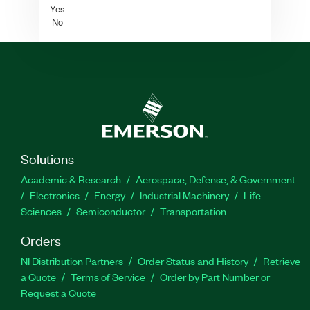
Yes
No
Solutions
Academic & Research
Aerospace, Defense, & Government
Electronics
Energy
Industrial Machinery
Life
Sciences
Semiconductor
Transportation
Orders
NI Distribution Partners
Order Status and History
Retrieve
a Quote
Terms of Service
Order by Part Number or
Request a Quote