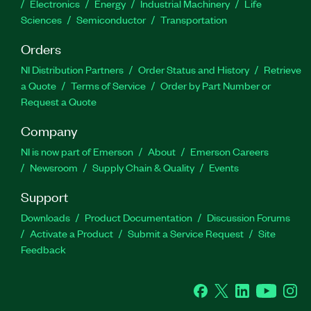
Electronics
Energy
Industrial Machinery
Life
Sciences
Semiconductor
Transportation
Orders
NI Distribution Partners
Order Status and History
Retrieve
a Quote
Terms of Service
Order by Part Number or
Request a Quote
Company
NI is now part of Emerson
About
Emerson Careers
Newsroom
Supply Chain & Quality
Events
Support
Downloads
Product Documentation
Discussion Forums
Activate a Product
Submit a Service Request
Site
Feedback
Facebook
Twitter
LinkedIn
YouTube
Ins