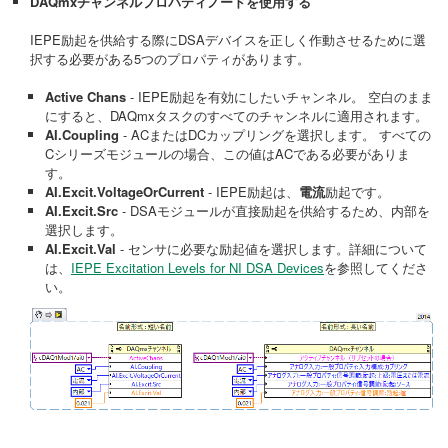
DAQmxチャンネルプロパティノードを使用する
IEPE励起を供給する際にDSAデバイスを正しく作動させるために選
択する必要がある5つのプロパティがあります。
Active Chans
- IEPE励起を有効にしたいチャンネル。 空白のまま
にすると、DAQmxタスクのすべてのチャンネルに適用されます。
AI.Coupling
- ACまたはDCカップリングを選択します。 すべての
Cシリーズモジュールの場合、この値はACである必要がありま
す。
AI.Excit.VoltageOrCurrent
- IEPE励起は、
電流
励起です。
AI.Excit.Src
- DSAモジュールが直接励起を供給するため、内部を
選択します。
AI.Excit.Val
- センサに必要な励起値を選択します。詳細について
は、
IEPE Excitation Levels for NI DSA Devices
を参照してくださ
い。