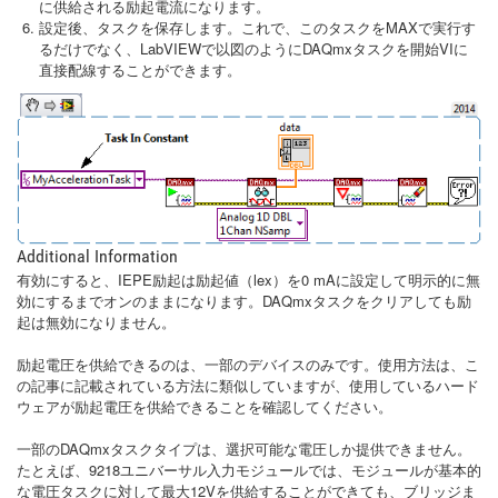
に供給される励起電流になります。
設定後、タスクを保存します。これで、このタスクをMAXで実行す
るだけでなく、LabVIEWで以図のようにDAQmxタスクを開始VIに
直接配線することができます。
Additional Information
有効にすると、IEPE励起は励起値（lex）を0 mAに設定して明示的に無
効にするまでオンのままになります。DAQmxタスクをクリアしても励
起は無効になりません。
励起電圧を供給できるのは、一部のデバイスのみです。使用方法は、こ
の記事に記載されている方法に類似していますが、使用しているハード
ウェアが励起電圧を供給できることを確認してください。
一部のDAQmxタスクタイプは、選択可能な電圧しか提供できません。
たとえば、9218ユニバーサル入力モジュールでは、モジュールが基本的
な電圧タスクに対して最大12Vを供給することができても、ブリッジま