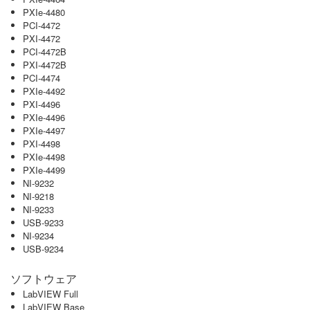
PXIe-4480
PCI-4472
PXI-4472
PCI-4472B
PXI-4472B
PCI-4474
PXIe-4492
PXI-4496
PXIe-4496
PXIe-4497
PXI-4498
PXIe-4498
PXIe-4499
NI-9232
NI-9218
NI-9233
USB-9233
NI-9234
USB-9234
ソフトウェア
LabVIEW Full
LabVIEW Base