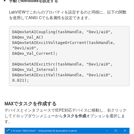
手動でAttributesを設定する
LabVIEWでこれらのプロパティを設定するのと同様に、以下の関数
を使用してANSI Cでも各属性を設定できます。
DAQmxSetAICoupling(taskHandle, "Dev1/ai0", 
DAQmx_Val_AC) 

DAQmxSetAIExcitVoltageOrCurrent(taskHandle, 
"Dev1/ai0", 

DAQmx_Val_Current); 

DAQmxSetAIExcitSrc(taskHandle, "Dev1/ai0", 
DAQmx_Val_Internal) 

DAQmxSetAIExcitVal(taskHandle, "Dev1/ai0", 
0.021);
MAXでタスクを作成する
デバイスとインタフェースでIEPE対応デバイスに移動し、右クリック
してドロップダウンメニューから
タスクを作成
オプションを選択しま
す。