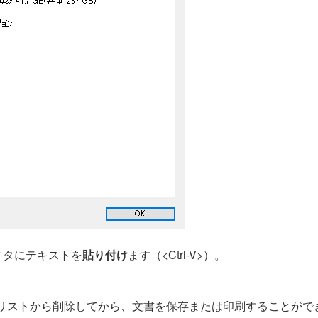
エディタにテキストを
貼り付け
ます（<Ctrl-V>）。
リストから削除してから、文書を保存または印刷することがで