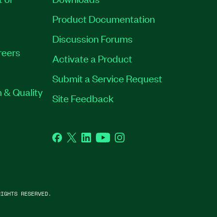
Product Documentation
Discussion Forums
reers
Activate a Product
Submit a Service Request
 & Quality
Site Feedback
Facebook
Twitter
LinkedIn
YouTube
Instagram
IGHTS RESERVED.