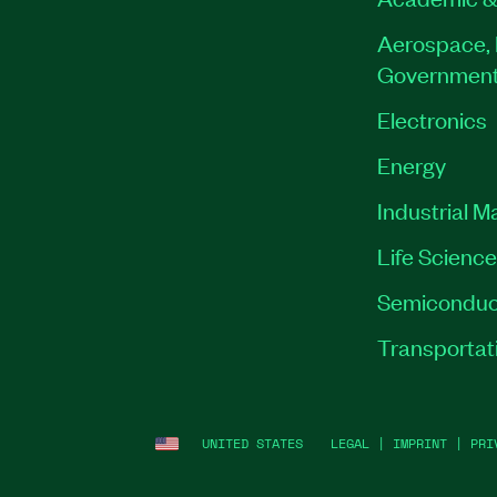
Aerospace, 
Governmen
Electronics
Energy
Industrial M
Life Scienc
Semiconduc
Transportat
UNITED STATES
LEGAL
|
IMPRINT
|
PRI