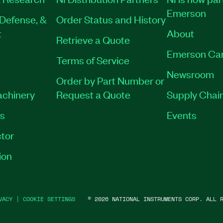
Emerson
Defense, &
Order Status and History
t
About
Retrieve a Quote
Emerson Ca
Terms of Service
Newsroom
Order by Part Number or
achinery
Request a Quote
Supply Chain
es
Events
tor
ion
VACY
|
COOKIE SETTINGS
©
2026
NATIONAL INSTRUMENTS CORP. ALL R