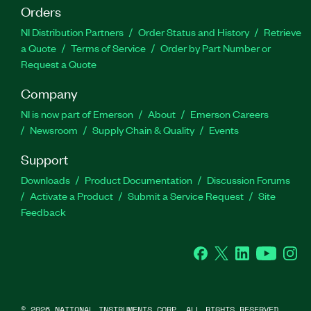
Orders
NI Distribution Partners
Order Status and History
Retrieve
a Quote
Terms of Service
Order by Part Number or
Request a Quote
Company
NI is now part of Emerson
About
Emerson Careers
Newsroom
Supply Chain & Quality
Events
Support
Downloads
Product Documentation
Discussion Forums
Activate a Product
Submit a Service Request
Site
Feedback
Facebook
Twitter
LinkedIn
YouTube
Ins
©
2026
NATIONAL INSTRUMENTS CORP. ALL RIGHTS RESERVED.