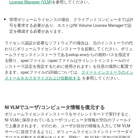
License Manager (VLM)
を参照してください。
管理ボリュームライセンスの場合、クライアントコンピュータでは許
可を要求する必要があり、ホストはNI Volume License Managerで設
定を構成する必要があります。
ライセンス認証が必要なソフトウェアの場合は、元のインストーラの代
わりにボリュームライセンスインストーラを起動してください。ボリュ
ームライセンスインストーラであるsetup.exeからの相対パスを指定す
る限り、
spec
ファイル（specファイルはサイレントインストールのイ
ンストーラ設定を指定するために使用されます）を任意の場所に配置で
きます。specファイルの詳細については、
スイートインストーラのイン
ストールをカスタマイズおよび自動化する
を参照してください。
NI VLMでユーザ/コンピュータ情報を復元する
ボリュームライセンスインストーラをサイレントモードで実行すると、
NI VLMに保存されているユーザ/コンピュータ情報が空白のフィールド
で上書きされます。そのため、ユーザが自分の情報を入力してNI VLM
サーバに送信できるように、ボリュームライセンスインストーラーダイ
アログを起動する必要があります。同時に、NI VLMに追加の許可申請