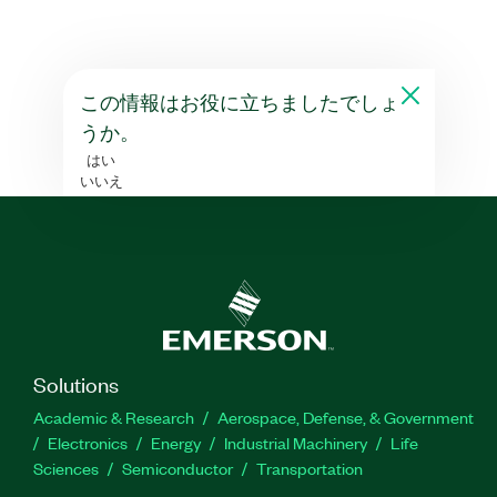
この情報はお役に立ちましたでしょ
うか。
はい
いいえ
Solutions
Academic & Research
Aerospace, Defense, & Government
Electronics
Energy
Industrial Machinery
Life
Sciences
Semiconductor
Transportation