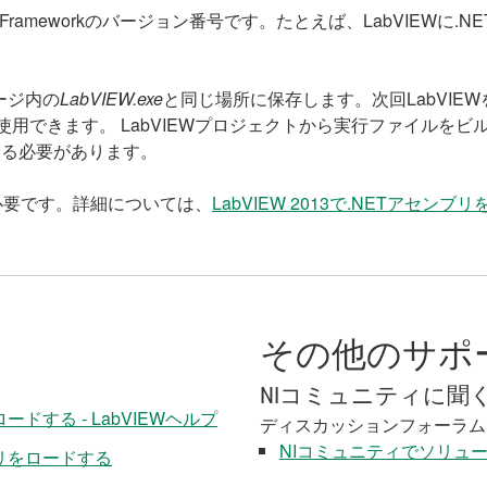
Frameworkのバージョン番号です。たとえば、LabVIEWに.NET
ージ内の
LabVIEW.exe
と同じ場所に保存します。次回LabVIEWを起
使用できます。 LabVIEWプロジェクトから実行ファイルを
める必要があります。
ルが必要です。詳細については、
LabVIEW 2013で.NETアセ
その他のサポ
NIコミュニティに聞
をロードする - LabVIEWヘルプ
ディスカッションフォーラム
NIコミュニティでソリュ
ンブリをロードする