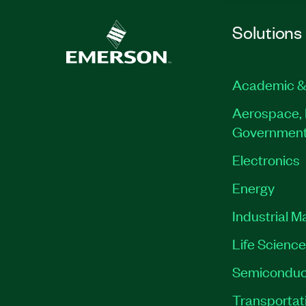
Solutions
Academic &
Aerospace, 
Governmen
Electronics
Energy
Industrial M
Life Scienc
Semiconduc
Transportat