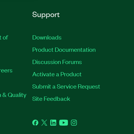
Support
t of
Downloads
Product Documentation
Discussion Forums
reers
Activate a Product
Submit a Service Request
 & Quality
Site Feedback
Facebook
Twitter
LinkedIn
YouTube
Instagram