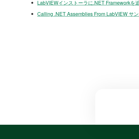
LabVIEWインストーラに.NET Framework
Calling .NET Assemblies From LabVI