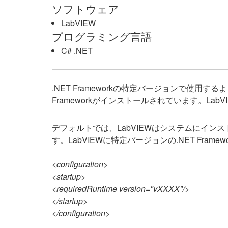
ソフトウェア
LabVIEW
プログラミング言語
C# .NET
.NET Frameworkの特定バージョンで使用
Frameworkがインストールされています。Lab
デフォルトでは、LabVIEWはシステムにイン
す。LabVIEWに特定バージョンの.NET F
<configuration>
<startup>
<requiredRuntime version="vXXXX"/>
</startup>
</configuration>