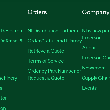
Orders
Company
 Research
NI Distribution Partners
NI is now par
Emerson
Defense, &
Order Status and History
t
About
Retrieve a Quote
Emerson Ca
Terms of Service
Newsroom
Order by Part Number or
achinery
Request a Quote
Supply Chain
es
Events
tor
ion