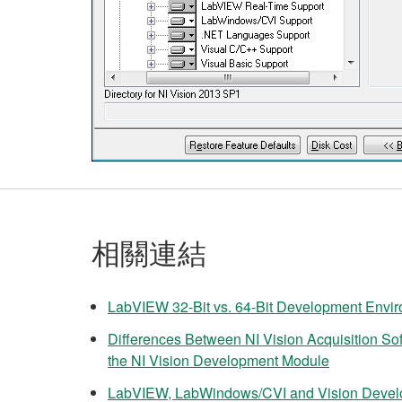
相關連結
LabVIEW 32-Bit vs. 64-Bit Development Envi
Differences Between NI Vision Acquisition Sof
the NI Vision Development Module
LabVIEW, LabWindows/CVI and Vision Develo