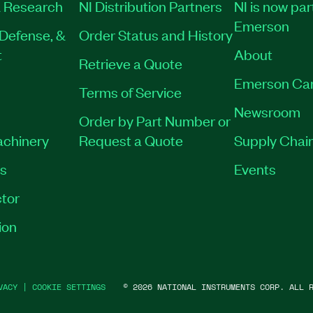
 Research
NI Distribution Partners
NI is now par
Emerson
Defense, &
Order Status and History
t
About
Retrieve a Quote
Emerson Ca
Terms of Service
Newsroom
Order by Part Number or
achinery
Request a Quote
Supply Chain
es
Events
tor
ion
VACY
|
COOKIE SETTINGS
©
2026
NATIONAL INSTRUMENTS CORP. ALL R