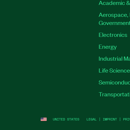
Academic &
Aerospace, 
Governmen
Electronics
Energy
Industrial M
Life Scienc
Semiconduc
Transportat
UNITED STATES
LEGAL
|
IMPRINT
|
PRI