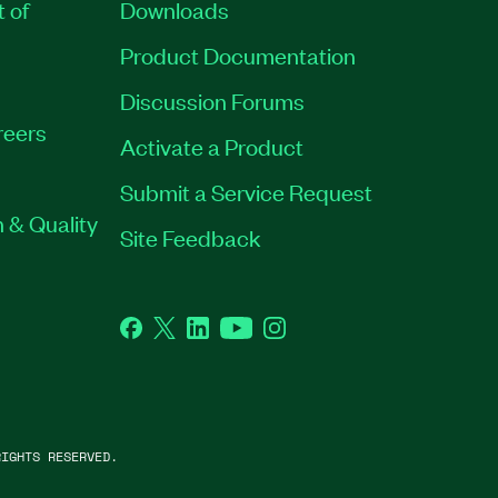
t of
Downloads
Product Documentation
Discussion Forums
reers
Activate a Product
Submit a Service Request
 & Quality
Site Feedback
Facebook
Twitter
LinkedIn
YouTube
Instagram
IGHTS RESERVED.