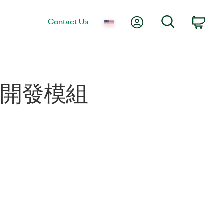
My Account
Search
Contact Us
Car
視覺開發模組