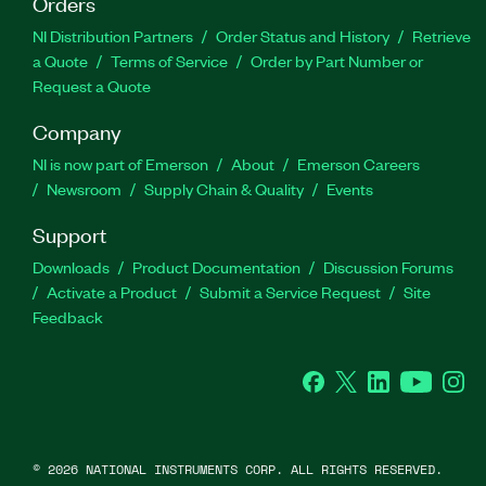
Orders
NI Distribution Partners
Order Status and History
Retrieve
a Quote
Terms of Service
Order by Part Number or
Request a Quote
Company
NI is now part of Emerson
About
Emerson Careers
Newsroom
Supply Chain & Quality
Events
Support
Downloads
Product Documentation
Discussion Forums
Activate a Product
Submit a Service Request
Site
Feedback
Facebook
Twitter
LinkedIn
YouTube
Ins
©
2026
NATIONAL INSTRUMENTS CORP. ALL RIGHTS RESERVED.