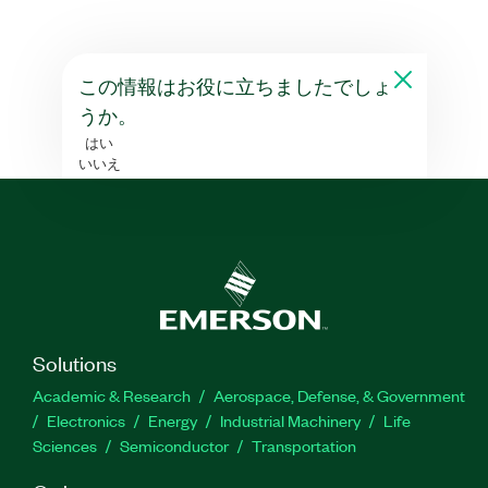
この情報はお役に立ちましたでしょ
うか。
はい
いいえ
Solutions
Academic & Research
Aerospace, Defense, & Government
Electronics
Energy
Industrial Machinery
Life
Sciences
Semiconductor
Transportation