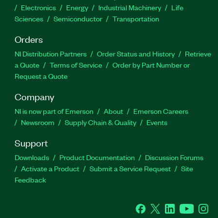
Electronics
Energy
Industrial Machinery
Life
Sciences
Semiconductor
Transportation
Orders
NI Distribution Partners
Order Status and History
Retrieve
a Quote
Terms of Service
Order by Part Number or
Request a Quote
Company
NI is now part of Emerson
About
Emerson Careers
Newsroom
Supply Chain & Quality
Events
Support
Downloads
Product Documentation
Discussion Forums
Activate a Product
Submit a Service Request
Site
Feedback
Facebook
Twitter
LinkedIn
YouTube
Ins