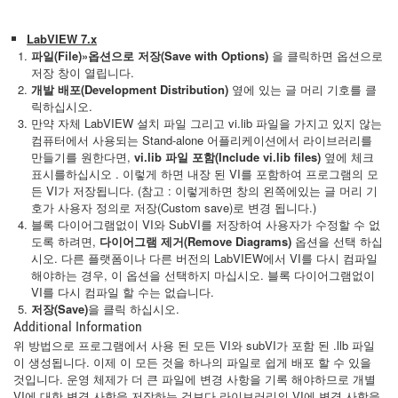
LabVIEW 7.x
파일(File)»옵션으로 저장(Save with Options)
을 클릭하면 옵션으로
저장 창이 열립니다.
개발 배포(Development Distribution)
옆에 있는 글 머리 기호를 클
릭하십시오.
만약 자체 LabVIEW 설치 파일 그리고 vi.lib 파일을 가지고 있지 않는
컴퓨터에서 사용되는 Stand-alone 어플리케이션에서 라이브러리를
만들기를 원한다면,
vi.lib 파일
포함(Include vi.lib files)
옆에 체크
표시를하십시오 . 이렇게 하면 내장 된 VI를 포함하여 프로그램의 모
든 VI가 저장됩니다. (참고 : 이렇게하면 창의 왼쪽에있는 글 머리 기
호가 사용자 정의로 저장(Custom save)로 변경 됩니다.)
블록 다이어그램없이 VI와 SubVI를 저장하여 사용자가 수정할 수 없
도록 하려면,
다이어그램 제거(Remove Diagrams)
옵션을 선택 하십
시오. 다른 플랫폼이나 다른 버전의 LabVIEW에서 VI를 다시 컴파일
해야하는 경우, 이 옵션을 선택하지 마십시오. 블록 다이어그램없이
VI를 다시 컴파일 할 수는 없습니다.
저장(Save)
을 클릭 하십시오.
Additional Information
위 방법으로 프로그램에서 사용 된 모든 VI와 subVI가 포함 된 .llb 파일
이 생성됩니다. 이제 이 모든 것을 하나의 파일로 쉽게 배포 할 수 있을
것입니다. 운영 체제가 더 큰 파일에 변경 사항을 기록 해야하므로 개별
VI에 대한 변경 사항을 저장하는 것보다 라이브러리의 VI에 변경 사항을