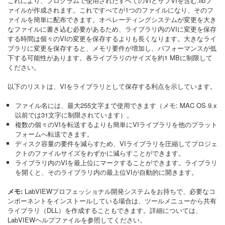
これにより、プログラムで使用されたすべてのVIとサブVIを含む.llbフ
ァイルが作成されます。これですべてが1つのファイルになり、そのフ
ァイルを簡単に配布できます。オペレーティングシステムが変更を大き
なファイルに書き込む必要があるため、ライブラリ内のVIに変更を保存
する時間は個々のVIの変更を保存するよりも長くなります。大きなライ
ブラリに変更を保存すると、メモリ要件が増加し、パフォーマンスが低
下する可能性があります。各ライブラリのサイズを約1 MBに制限して
ください。
以下のリストは、VIをライブラリとして保存する利点を示しています。
ファイル名には、最大255文字まで使用できます（メモ: MAC OS 9.x
以前では31文字に制限されています）。
複数の個々のVIを転送するよりも簡単にVIライブラリを他のプラット
フォームへ転送できます。
ディスク容量の要件を減らすため、VIライブラリを圧縮してプロジェ
クトのファイルサイズをわずかに減らすことができます。
ライブラリ内のVIを最上位にマークすることができます。ライブラリ
を開くと、そのライブラリ内の最上位VIが自動的に開きます。
メモ:
LabVIEWプロフェッショナル開発システムをお持ちで、必要なコ
ンポーネントをインストールしている場合は、ツールメニューから共有
ライブラリ（DLL）を作成することもできます。詳細については、
LabVIEWヘルプファイルを参照してください。