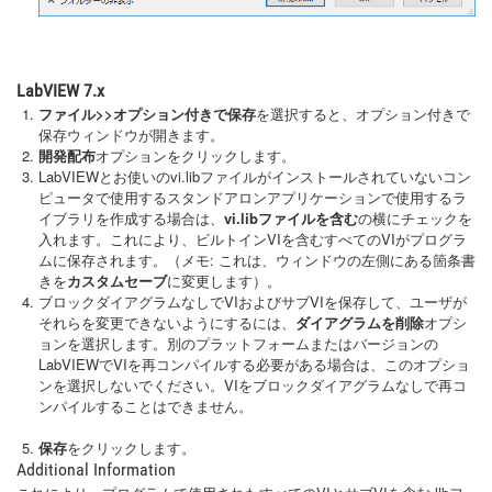
LabVIEW 7.x
ファイル>>オプション付きで保存
を選択すると、オプション付きで
保存ウィンドウが開きます。
開発配布
オプションをクリックします。
LabVIEWとお使いのvi.libファイルがインストールされていないコン
ピュータで使用するスタンドアロンアプリケーションで使用するラ
イブラリを作成する場合は、
vi.libファイルを含む
の横にチェックを
入れます。これにより、ビルトインVIを含むすべてのVIがプログラ
ムに保存されます。（メモ: これは、ウィンドウの左側にある箇条書
きを
カスタムセーブ
に変更します）。
ブロックダイアグラムなしでVIおよびサブVIを保存して、ユーザが
それらを変更できないようにするには、
ダイアグラムを削除
オプシ
ョンを選択します。別のプラットフォームまたはバージョンの
LabVIEWでVIを再コンパイルする必要がある場合は、このオプショ
ンを選択しないでください。VIをブロックダイアグラムなしで再コ
ンパイルすることはできません。
保存
をクリックします。
Additional Information