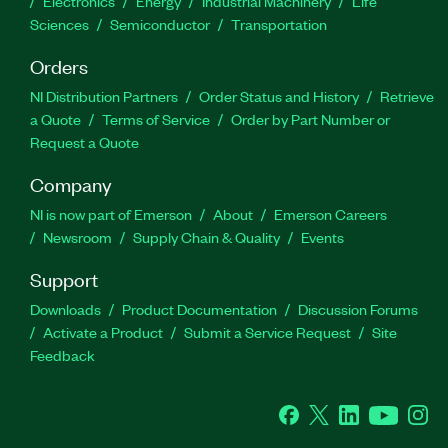
Electronics
Energy
Industrial Machinery
Life
Sciences
Semiconductor
Transportation
Orders
NI Distribution Partners
Order Status and History
Retrieve
a Quote
Terms of Service
Order by Part Number or
Request a Quote
Company
NI is now part of Emerson
About
Emerson Careers
Newsroom
Supply Chain & Quality
Events
Support
Downloads
Product Documentation
Discussion Forums
Activate a Product
Submit a Service Request
Site
Feedback
Facebook
Twitter
LinkedIn
YouTube
Ins