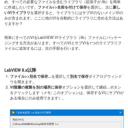
め、すべての必要なファイルを含むライブラリ（拡張子が.llb）を簡単
に作成したいです。
ファイル>>名前を付けて保存
を選択し、次に
新し
いVIライブラリ
を選択すると、ライブラリにはサブVIのないメインVIの
みが含まれます。ここに他のVIを自動的にライブラリに含める方法はあ
りますか？
簡単にすべてのVIをLabVIEW VIライブラリ（llb）ファイルにパッケー
ジングする方法があります。すべてのVIとサブVIを1つのライブラリフ
ァイルに追加するには、次の手順を行います。
LabVIEW 8.x以降
ファイル>>別名で保存...
を選択して
別名で保存
ダイアログウィンド
ウを開きます。
VI階層の複製を別の場所に保存
オプションを選択して継続...ボタン
をクリックします（メモ: このオプションは、保存するVIにサブVIが
ある場合にのみ使用できます）。