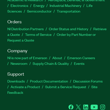
Electronics
Energy
Industrial Machinery
Life
Sciences
Semiconductor
Transportation
Orders
NI Distribution Partners
Order Status and History
Retrieve
a Quote
Terms of Service
Order by Part Number or
Request a Quote
Company
NI is now part of Emerson
About
Emerson Careers
Newsroom
Supply Chain & Quality
Events
Support
Downloads
Product Documentation
Discussion Forums
Activate a Product
Submit a Service Request
Site
Feedback
Facebook
Twitter
LinkedIn
YouTube
Ins