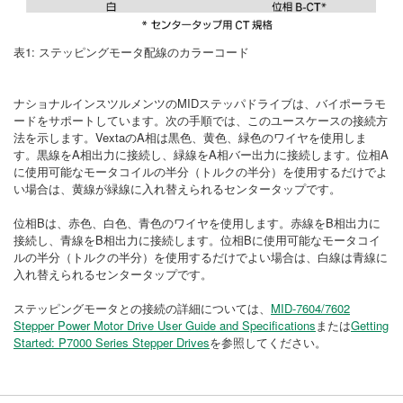
表1: ステッピングモータ配線のカラーコード
ナショナルインスツルメンツのMIDステッパドライブは、バイポーラモ
ードをサポートしています。次の手順では、このユースケースの接続方
法を示します。VextaのA相は黒色、黄色、緑色のワイヤを使用しま
す。黒線をA相出力に接続し、緑線をA相バー出力に接続します。位相A
に使用可能なモータコイルの半分（トルクの半分）を使用するだけでよ
い場合は、黄線が緑線に入れ替えられるセンタータップです。
位相Bは、赤色、白色、青色のワイヤを使用します。赤線をB相出力に
接続し、青線をB相出力に接続します。位相Bに使用可能なモータコイ
ルの半分（トルクの半分）を使用するだけでよい場合は、白線は青線に
入れ替えられるセンタータップです。
ステッピングモータとの接続の詳細については、
MID-7604/7602
Stepper Power Motor Drive User Guide and Specifications
または
Getting
Started: P7000 Series Stepper Drives
を参照してください。