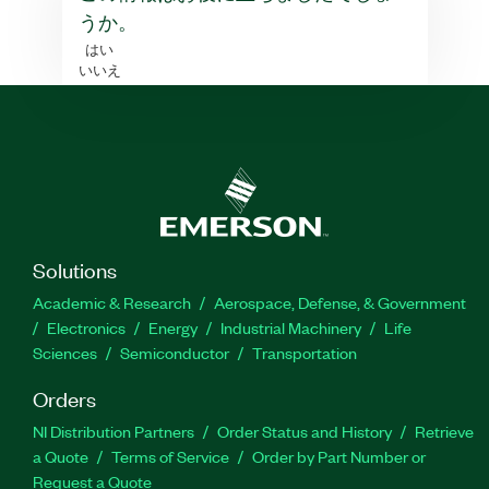
うか。
はい
いいえ
Solutions
Academic & Research
Aerospace, Defense, & Government
Electronics
Energy
Industrial Machinery
Life
Sciences
Semiconductor
Transportation
Orders
NI Distribution Partners
Order Status and History
Retrieve
a Quote
Terms of Service
Order by Part Number or
Request a Quote