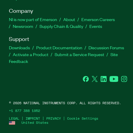
Company
NI is now part of Emerson
About
Emerson Careers
Newsroom
Supply Chain & Quality
Events
Support
Downloads
Product Documentation
Discussion Forums
Activate a Product
Submit a Service Request
Site
Feedback
Facebook
Twitter
LinkedIn
YouTube
Ins
©
2026
NATIONAL INSTRUMENTS CORP. ALL RIGHTS RESERVED.
+1 877 388 1952
LEGAL
|
IMPRINT
|
PRIVACY
|
Cookie Settings
United States