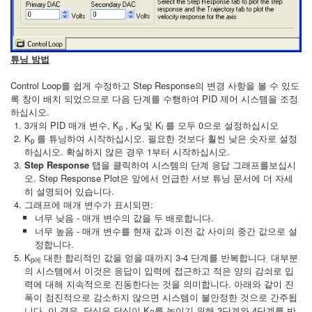
튜닝 방법
Control Loop를 쉽게 수정하고 Step Response의 변경 사항을 볼 수 있도
록 창이 배치 되었으므로 다음 단계를 수행하여 PID 제어 시스템을 조정
하십시오.
3개의 PID 매개 변수, K
, K
및 K
를 모두 0으로 설정하십시오
p
d
i
K
를 튜닝하여 시작하십시오. 필요한 것보다 훨씬 낮은 숫자로 설정
p
하십시오. 확실하지 않은 경우 1부터 시작하십시오.
Step Response
탭을 클릭하여 시스템의 단계 응답 그래프를보십시
오. Step Response Plot은 앞에서 언급한 서보 튜닝 문서에 더 자세
히 설명되어 있습니다.
그래프에 매개 변수가 표시되면:
너무 낮음 - 매개 변수의 값을 두 배로합니다.
너무 높음 - 매개 변수를 현재 값과 이전 값 사이의 중간 값으로 설
정합니다.
K
대한 합리적인 값을 얻을 때까지 3-4 단계를 반복합니다
대부분
p에
.
의 시스템에서 이것은 응답이 입력에 접근하고 적은 양의 감쇠로 입
력에 대해 지속적으로 진동한다는 것을 의미합니다. 아래와 같이 진
폭이 점진적으로 감소하지 않으면 시스템이 불안정한 것으로 간주됩
니다. 이 경우, 당신은 당신이 K
를 높이기 위해 3단계와 4단계를 반