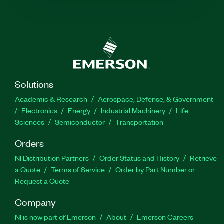
Solutions
Academic & Research
Aerospace, Defense, & Government
Electronics
Energy
Industrial Machinery
Life
Sciences
Semiconductor
Transportation
Orders
NI Distribution Partners
Order Status and History
Retrieve
a Quote
Terms of Service
Order by Part Number or
Request a Quote
Company
NI is now part of Emerson
About
Emerson Careers