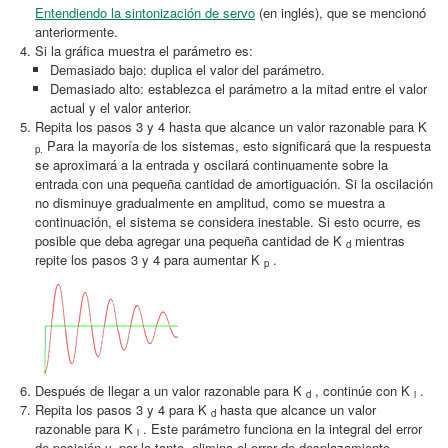
Entendiendo la sintonización de servo
(en inglés), que se mencionó
anteriormente.
Si la gráfica muestra el parámetro es:
Demasiado bajo: duplica el valor del parámetro.
Demasiado alto: establezca el parámetro a la mitad entre el valor
actual y el valor anterior.
Repita los pasos 3 y 4 hasta que alcance un valor razonable para K
Para la mayoría de los sistemas, esto significará que la respuesta
p.
se aproximará a la entrada y oscilará continuamente sobre la
entrada con una pequeña cantidad de amortiguación. Si la oscilación
no disminuye gradualmente en amplitud, como se muestra a
continuación, el sistema se considera inestable. Si esto ocurre, es
posible que deba agregar una pequeña cantidad de K
mientras
d
repite los pasos 3 y 4 para aumentar K
.
p
Después de llegar a un valor razonable para K
, continúe con K
.
d
i
Repita los pasos 3 y 4 para K
hasta que alcance un valor
d
razonable para K
. Este parámetro funciona en la integral del error
i
de posición y, por lo tanto, elimina el error de desplazamiento.