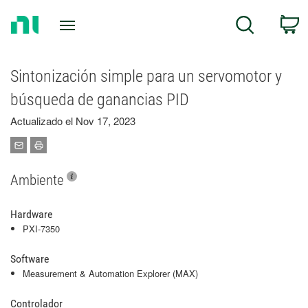
Return
C
Search
to
Home
Page
Sintonización simple para un servomotor y
búsqueda de ganancias PID
Actualizado el Nov 17, 2023
Ambiente
Hardware
PXI-7350
Software
Measurement & Automation Explorer (MAX)
Controlador