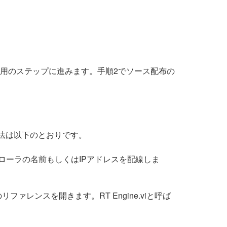
以前用のステップに進みます。手順2でソース配布の
法は以下のとおりです。
トローラの名前もしくはIPアドレスを配線しま
ァレンスを開きます。RT Engine.viと呼ば