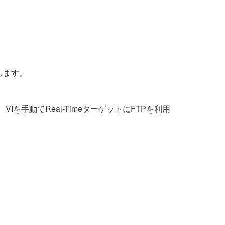
します。
を手動でReal-TimeターゲットにFTPを利用