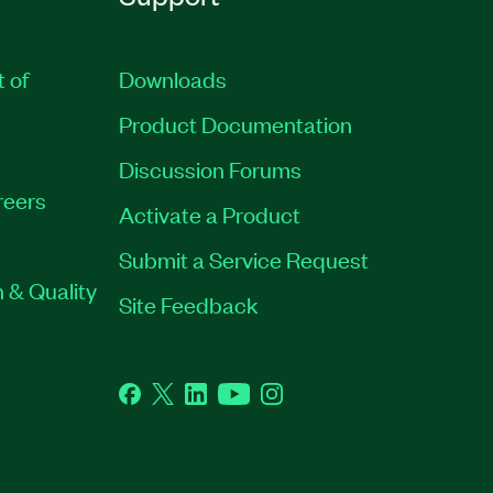
t of
Downloads
Product Documentation
Discussion Forums
reers
Activate a Product
Submit a Service Request
 & Quality
Site Feedback
Facebook
Twitter
LinkedIn
YouTube
Instagram