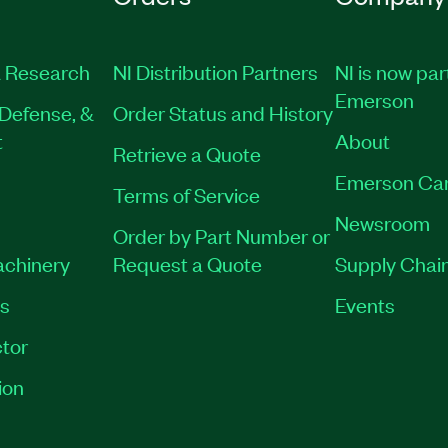
 Research
NI Distribution Partners
NI is now par
Emerson
Defense, &
Order Status and History
t
About
Retrieve a Quote
Emerson Ca
Terms of Service
Newsroom
Order by Part Number or
achinery
Request a Quote
Supply Chain
es
Events
tor
ion