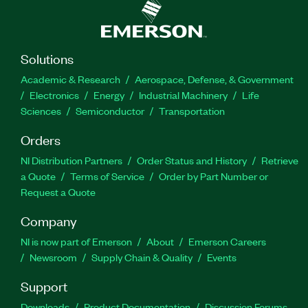
Solutions
Academic & Research
Aerospace, Defense, & Government
Electronics
Energy
Industrial Machinery
Life
Sciences
Semiconductor
Transportation
Orders
NI Distribution Partners
Order Status and History
Retrieve
a Quote
Terms of Service
Order by Part Number or
Request a Quote
Company
NI is now part of Emerson
About
Emerson Careers
Newsroom
Supply Chain & Quality
Events
Support
Downloads
Product Documentation
Discussion Forums