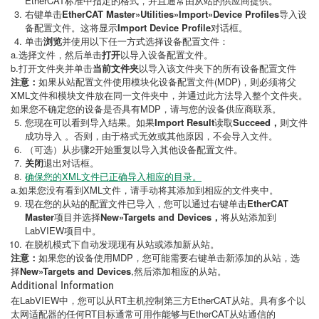
EtherCAT标准中指定的格式，并且通常由从站的供应商提供。
右键单击
EtherCAT Master»Utilities»Import»Device Profiles
导入设
备配置文件。这将显示
Import Device Profile
对话框。
单击
浏览
并使用以下任一方式选择设备配置文件：
a.选择文件，然后单击
打开
以导入设备配置文件。
b.打开文件夹并单击
当前文件夹
以导入该文件夹下的所有设备配置文件
注意：
如果从站配置文件使用模块化设备配置文件(MDP)，则必须将父
XML文件和模块文件放在同一文件夹中，并通过此方法导入整个文件夹。
如果您不确定您的设备是否具有MDP，请与您的设备供应商联系。
您现在可以看到导入结果。如果
Import Result
读取
Succeed，
则文件
成功导入 。否则，由于格式无效或其他原因，不会导入文件。
（可选）从步骤2开始重复以导入其他设备配置文件。
关闭
退出对话框。
确保您的XML文件已正确导入相应的目录。
a.如果您没有看到XML文件，请手动将其添加到相应的文件夹中。
现在您的从站的配置文件已导入，您可以通过右键单击
EtherCAT
Master
项目并选择
New»Targets and Devices，
将从站添加到
LabVIEW项目中。
在脱机模式下自动发现现有从站或添加新从站。
注意：
如果您的设备使用MDP，您可能需要右键单击新添加的从站，选
择
New»Targets and Devices
,然后添加相应的从站。
Additional Information
在LabVIEW中，您可以从RT主机控制第三方EtherCAT从站。具有多个以
太网适配器的任何RT目标通常可用作能够与EtherCAT从站通信的