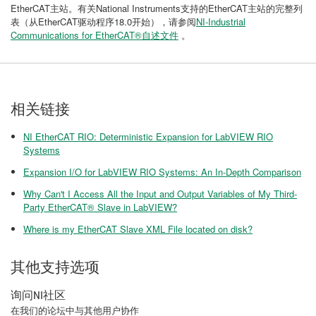
EtherCAT主站。有关National Instruments支持的EtherCAT主站的完整列
表（从EtherCAT驱动程序18.0开始），请参阅
NI-Industrial
Communications for EtherCAT®自述文件
。
相关链接
NI EtherCAT RIO: Deterministic Expansion for LabVIEW RIO
Systems
Expansion I/O for LabVIEW RIO Systems: An In-Depth Comparison
Why Can't I Access All the Input and Output Variables of My Third-
Party EtherCAT® Slave in LabVIEW?
Where is my EtherCAT Slave XML File located on disk?
其他支持选项
询问NI社区
在我们的论坛中与其他用户协作