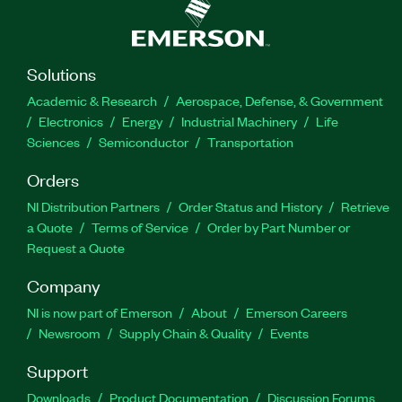
Solutions
Academic & Research
Aerospace, Defense, & Government
Electronics
Energy
Industrial Machinery
Life
Sciences
Semiconductor
Transportation
Orders
NI Distribution Partners
Order Status and History
Retrieve
a Quote
Terms of Service
Order by Part Number or
Request a Quote
Company
NI is now part of Emerson
About
Emerson Careers
Newsroom
Supply Chain & Quality
Events
Support
Downloads
Product Documentation
Discussion Forums