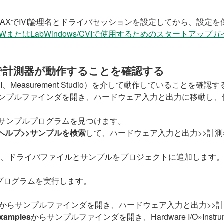
、MAXでIVI論理名とドライバセッションを設定してから、設
EWまたはLabWindows/CVIで使用するためのスタートアップガ
E)で計測器が動作することを確認する
™/ CVI、Measurement Studio）を介して動作しているこ
ンプルファインダを開き、ハードウェア入力と出力に移動し、
のサンプルプログラムを見つけます。
ヘルプ>>サンプルを検索
して、ハードウェア入力と出力>>計測器
ドライバファイルとサンプルをプロジェクトに追加します。ファイルは<IVI
ルプログラムを実行します。
からサンプルファインダを開き、ハードウェア入力と出力>>計測
Examples
からサンプルファインダを開き、Hardware I/O»Instrum