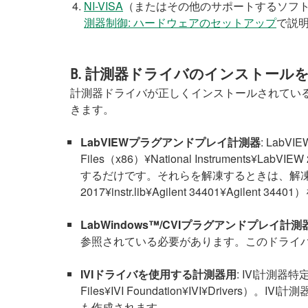
NI-VISA
（またはその他のサポートするソフト
測器制御: ハードウェアのセットアップ
で説
B. 計測器ドライバのインストール
計測器ドライバが正しくインストールされてい
きます。
LabVIEWプラグアンドプレイ計測器
: Lab
Files（x86）¥National Instruments¥
するだけです。それらを解凍するときは、解凍ソフトウェアが
2017¥instr.lib¥Agilent 34401¥Agil
LabWindows™
/CVIプラグアンドプレイ計測
参照されている必要があります。このドライ
IVIドライバを使用する計測器用
: IVI計測器
Files¥IVI Foundation¥IVI¥Dr
も作成されます。