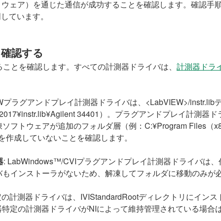
ウェア）を通じた通信が成功することを確認します。確認手順
明しています。
を確認する
ることを確認します。すべての計測器ドライバは、
計測器ドライ
VIEWプラグアンドプレイ計測器ドライバは、<LabVIEW>/instr.l
LabVIEW 2017¥instr.lib¥Agilent 34401）。プラグアンドプ
追加のフォルダ層（例：C:¥Program Files（x86）¥Natio
ent 34401）を作成していないことを確認します。
器
: LabWindows™/CVIプラグアンドプレイ計測器ドラ
バもインストーラがないため、解凍してフォルダに移動のみが
特定の計測器ドライバは、IVIStandardRootディレクトリにイン
ivers）。IVI計測器特定の計測器ドライバがNIによって維持管理されて