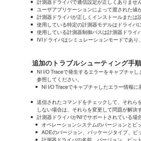
計測器ドライバで通信設定が正しくありません（
ユーザアプリケーションによって渡された値
計測器ドライバが正しくインストールまたは
使用している特定の計測器モデルはドライバ
使用している計測器制御バスは計測器ドライバ
IVIドライバはシミュレーションモードであ
追加のトラブルシューティング手
NI I/O Traceで発生するエラーをキャプ
参照してください。
NI I/O Traceでキャプチャしたエラ
送信されたコマンドをチェックして、それら
しない場合は、それらを変更して問題が解決
計測器ドライバがNIでサポートされている場
オペレーションシステムのバージョンとビ
ADEのバージョン、パッケージタイプ、ビ
計測器ドライバの名前、バージョン、ビッ