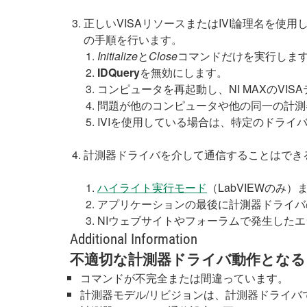
正しいVISAリソースまたはIVI論理名を
の手順を行います。
Initialize
と
Close
コマンドだけを実行しま
IDQuery
を無効にします。
コンピュータを再起動し、NI MAXのVI
問題が他のコンピュータや他の同一の計測
IVIを使用している場合は、特定のドラ
計測器ドライバを介して通信することはでき
ハイライト実行モード
（LabVIEWのみ）
アプリケーションの最後に計測器ドライバ
NIウェブサイトやフォーラムで発生した
Additional Information
不適切な計測器ドライバ動作となる
コマンドが不完全または間違っています。
計測器モデル/リビジョンは、計測器ドライバ