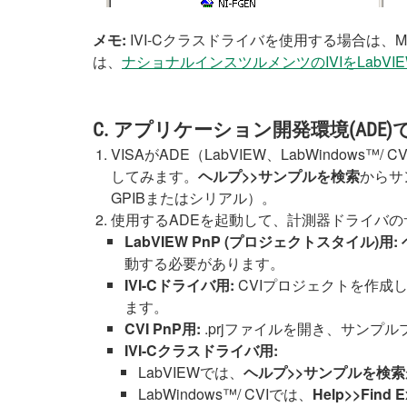
メモ:
IVI-Cクラスドライバを使用する場合は
は、
ナショナルインスツルメンツのIVIをLabVI
C. アプリケーション開発環境(AD
VISAがADE（LabVIEW、LabWindows
してみます。
ヘルプ>>サンプルを検索
からサ
GPIBまたはシリアル）。
使用するADEを起動して、計測器ドライバ
LabVIEW PnP (プロジェクトスタイル)用:
動する必要があります。
IVI-Cドライバ用:
CVIプロジェクトを作成し、
ます。
CVI PnP用:
.prjファイルを開き、サンプ
IVI-Cクラスドライバ用:
LabVIEWでは、
ヘルプ>>サンプルを検索
LabWindows™/ CVIでは、
Help>>Find 