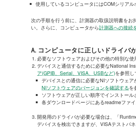
使用しているコンピュータにはCOMシリアル
次の手順を行う前に、計測器の取扱説明書をお
い。さらに、コンピュータから
計測器への接続
A. コンピュータに正しいドライバ
必要なソフトウェアおよびその他の特別な使用
デバイスと通信するために必要なNational 
ア(GPIB、Serial、VISA、USBなど)
を参照し
デバイスとの通信に必要なNIソフトウェ
NIソフトウェアのバージョンを確認する
を
ソフトウェアが正しい順序でインストール
各ダウンロードページにあるreadmeフ
開発用のドライバが必要な場合は、「Runt
デバイスを検出できますが、VISAテストパ