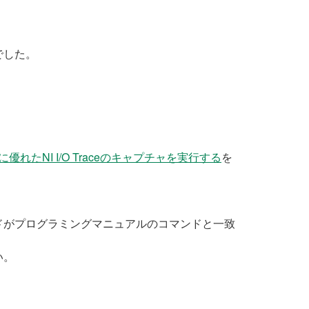
でした。
れたNI I/O Traceのキャプチャを実行する
を
。
ドがプログラミングマニュアルのコマンドと一致
い。