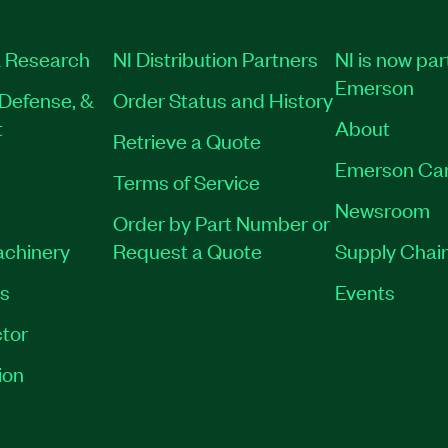
 Research
NI Distribution Partners
NI is now par
Emerson
Defense, &
Order Status and History
t
About
Retrieve a Quote
Emerson Ca
Terms of Service
Newsroom
Order by Part Number or
achinery
Request a Quote
Supply Chain
es
Events
tor
ion