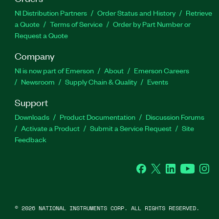
NI Distribution Partners
Order Status and History
Retrieve
a Quote
Terms of Service
Order by Part Number or
Request a Quote
Company
NI is now part of Emerson
About
Emerson Careers
Newsroom
Supply Chain & Quality
Events
Support
Downloads
Product Documentation
Discussion Forums
Activate a Product
Submit a Service Request
Site
Feedback
Facebook
Twitter
LinkedIn
YouTube
Ins
©
2026
NATIONAL INSTRUMENTS CORP. ALL RIGHTS RESERVED.