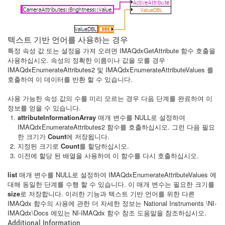
텍스트 기반 언어를 사용하는 경우
특정 속성 값 또는 설정을 가져 오려면 IMAQdxGetAttribute 함수 호출을
사용하십시오. 속성의 정확한 이름이나 값을 모를 경우
IMAQdxEnumerateAttributes2 및 IMAQdxEnumerateAttributeValues 를
호출하여 이 데이터를 반환 할 수 있습니다.
사용 가능한 속성 값의 수를 미리 모르는 경우 다음 단계를 완료하여 이
정보를 얻을 수 있습니다.
attributeInformationArray
매개 변수를 NULL로 설정하여
IMAQdxEnumerateAttributes2 함수를 호출하십시오. 그런 다음 필요
한 크기가
Count
에 저장됩니다.
지정된 크기로
Count
를 할당하십시오.
이전에 할당 된 배열을 사용하여 이 함수를 다시 호출하십시오.
list
매개 변수를 NULL로 설정하여 IMAQdxEnumerateAttributeValues 에
대해 동일한 단계를 수행 할 수 있습니다. 이 매개 변수는 필요한 크기를
size
로 저장합니다. 이러한 기능과 텍스트 기반 언어를 위한 다른
IMAQdx 함수의 사용에 관한 더 자세한 정보는 National Instruments \NI-
IMAQdx\Docs 에있는 NI-IMAQdx 함수 참조 도움말을 참조하십시오.
Additional Information