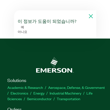
이 정보가 도움이 되었습니까?
예
아니요
Solutions
Academic & Research
Aerospace, Defense, & Government
Electronics
Energy
Industrial Machinery
Life
Sciences
Semiconductor
Transportation
Orders