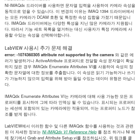
NI-IMAQdx 드라이버를 사용하면 문자열 입력을 사용하여 카메라 속성을
동적으로 얻을 수 있습니다. 이 변경의 이유는 IMAQ 1394 드라이버에서
는 모든 카메라가 DCAM 호환 및 특정한 속성 집합을 가졌기 때문입니
다. IMAQdx 드라이버에는 다양한 특성을 지닌 많은 카메라가 지원됩니
다. 따라서 기능 세트 목록을 열거하는 대신 사용자가 특정 카메라에 사
용할 수있는 속성을 선택해야합니다.
LabVIEW 사용시 추가 문제 해결
error: -1074360305 attribute not supported by the camera
와 같은 에
러가 발생하거나 ActiveAttribute 프로퍼티로 전달할 속성 문자열이 확실
하지 않은 경우 IMAQdx Enumerate Attributes VI를 사용하여 속성의 정
확한 문자열에 대한 정보를 추출합니다. 이 속성은 읽기 가능하거나 쓰기
가 가능하지 않으며 입력을 위해 받아 들일 수있는 데이터 유형은 아닙니
다.
IMAQdx Enumerate Attributes VI는 카메라에 대해 사용 가능한 모든 프
로퍼티를 표시하며 그에 따라 인덱싱 될 수 있습니다. 표시되는 프로퍼티
는 세션에 포함되어 있는 카메라에만 적용되며, 이는 프로퍼티 노드가 참
조를 받게 됩니다.
LabVIEW에서 이러한 함수 및 다른 IMAQdx 함수를 사용하는 것과 관련
된 더 자세한 정보는
NI-IMAQdx VI Reference Help
를 참조 하거나 NI 예
제 찾기에서 Grab and Attribute Setup.vi를 참조하십시오. 위 링크를 클