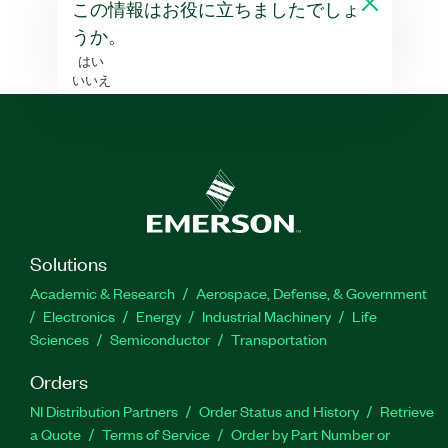
この情報はお役に立ちましたでしょ
うか。
はい
いいえ
Solutions
Academic & Research
Aerospace, Defense, & Government
Electronics
Energy
Industrial Machinery
Life
Sciences
Semiconductor
Transportation
Orders
NI Distribution Partners
Order Status and History
Retrieve
a Quote
Terms of Service
Order by Part Number or