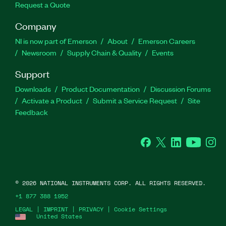
Request a Quote
Company
NI is now part of Emerson
About
Emerson Careers
Newsroom
Supply Chain & Quality
Events
Support
Downloads
Product Documentation
Discussion Forums
Activate a Product
Submit a Service Request
Site
Feedback
Facebook
Twitter
LinkedIn
YouTube
Ins
©
2026
NATIONAL INSTRUMENTS CORP. ALL RIGHTS RESERVED.
+1 877 388 1952
LEGAL
|
IMPRINT
|
PRIVACY
|
Cookie Settings
United States