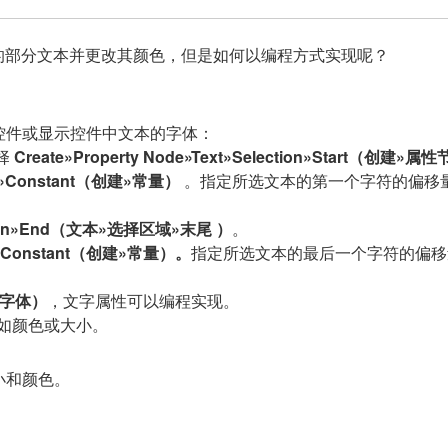
的部分文本并更改其颜色，但是如何以编程方式实现呢？
控件或显示控件中文本的字体：
择
Create»Property Node»Text»Selection»Start（
创建»属性
e»Constant（
创建
»
常量
）
。指定所选文本的第一个字符的偏移
ction»End（文本»选择区域»末尾
）
。
»Constant（
创建
»
常量
）。
指定所选文本的最后一个字符的偏移
字体）
，文字属性可以编程实现。
如颜色或大小。
小和颜色。