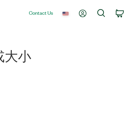
My Account
Search
Contact Us
Car
或大小