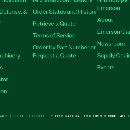
Emerson
Defense, &
Order Status and History
t
About
Retrieve a Quote
Emerson Ca
Terms of Service
Newsroom
Order by Part Number or
achinery
Request a Quote
Supply Chain
es
Events
tor
ion
VACY
|
COOKIE SETTINGS
©
2026
NATIONAL INSTRUMENTS CORP. ALL R