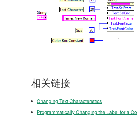
相关链接
Changing Text Characteristics
Programmatically Changing the Label for a Con